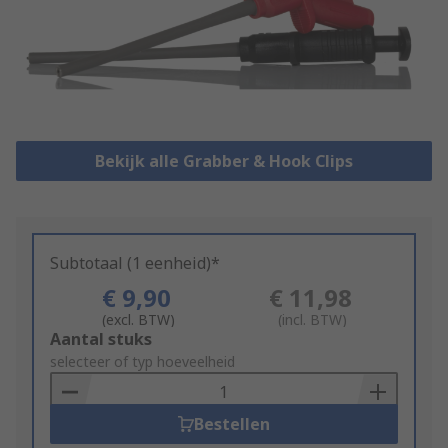
Bekijk alle Grabber & Hook Clips
Subtotaal (1 eenheid)*
€ 9,90
€ 11,98
(excl. BTW)
(incl. BTW)
Add
Aantal stuks
to
selecteer of typ hoeveelheid
Basket
Bestellen