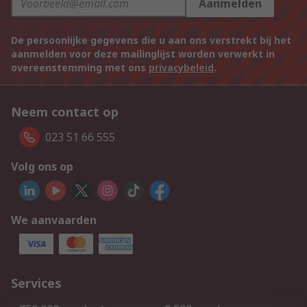
Aanmelden
De persoonlijke gegevens die u aan ons verstrekt bij het
aanmelden voor deze mailinglijst worden verwerkt in
overeenstemming met ons
privacybeleid
.
Neem contact op
023 51 66 555
Volg ons op
We aanvaarden
Services