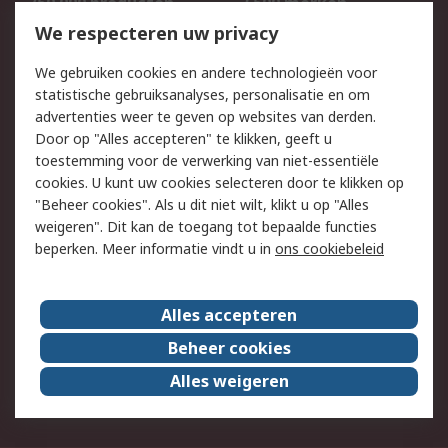
750.000 producten
2.500 merken
Bestellen
Inkoopoplossingen
We respecteren uw privacy
Retouren
Technisch advies
We gebruiken cookies en andere technologieën voor
Track & Trace
statistische gebruiksanalyses, personalisatie en om
advertenties weer te geven op websites van derden.
Wettelijk
Door op "Alles accepteren" te klikken, geeft u
toestemming voor de verwerking van niet-essentiële
Cookiebeleid
Email veiligheid
cookies. U kunt uw cookies selecteren door te klikken op
Privacybeleid
Websitevoorwaarden
"Beheer cookies". Als u dit niet wilt, klikt u op "Alles
weigeren". Dit kan de toegang tot bepaalde functies
Algemene
beperken. Meer informatie vindt u in
ons cookiebeleid
verkoopvoorwaarden
Over RS
Alles accepteren
RS Group
Over ons
Beheer cookies
RS wereldwijd
Werken bij RS
Alles weigeren
ESG