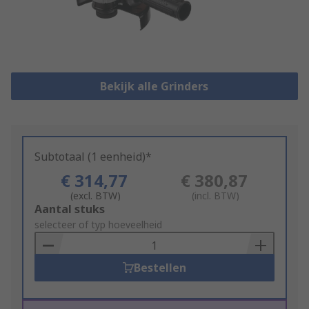
Bekijk alle Grinders
Subtotaal (1 eenheid)*
€ 314,77
€ 380,87
(excl. BTW)
(incl. BTW)
Add
Aantal stuks
to
selecteer of typ hoeveelheid
Basket
Bestellen