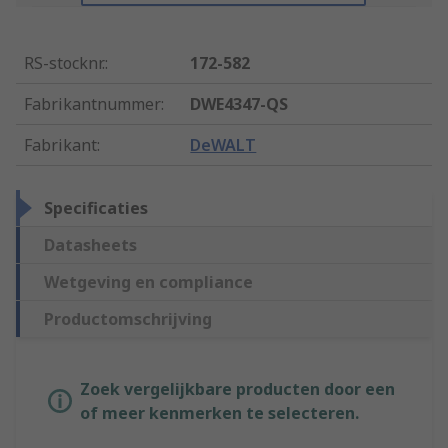
RS-stocknr.
:
172-582
Fabrikantnummer
:
DWE4347-QS
Fabrikant
:
DeWALT
Specificaties
Datasheets
Wetgeving en compliance
Productomschrijving
Zoek vergelijkbare producten door een
of meer kenmerken te selecteren.