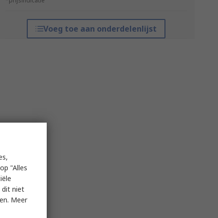
*prijsindicatie
Voeg toe aan onderdelenlijst
es,
op "Alles
iële
dit niet
ken. Meer