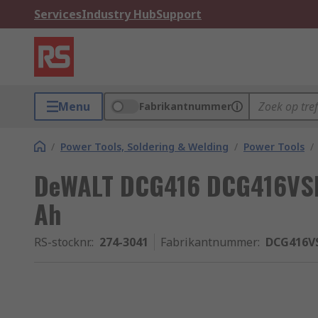
Services
Industry Hub
Support
Menu
Fabrikantnummer
/
Power Tools, Soldering & Welding
/
Power Tools
/
DeWALT DCG416 DCG416VSN
Ah
RS-stocknr.
:
274-3041
Fabrikantnummer
:
DCG416V