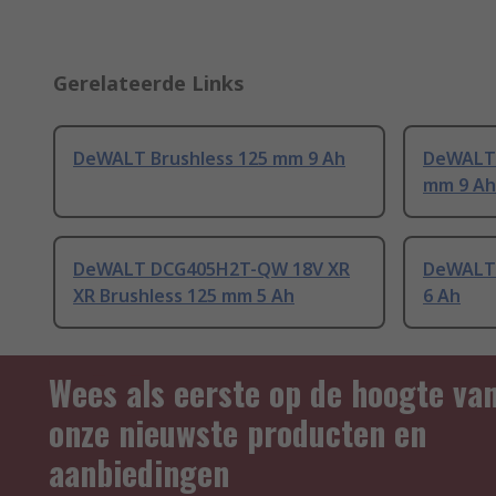
Gerelateerde Links
DeWALT Brushless 125 mm 9 Ah
DeWALT 
mm 9 Ah
DeWALT DCG405H2T-QW 18V XR
DeWALT 
XR Brushless 125 mm 5 Ah
6 Ah
Wees als eerste op de hoogte va
onze nieuwste producten en
aanbiedingen