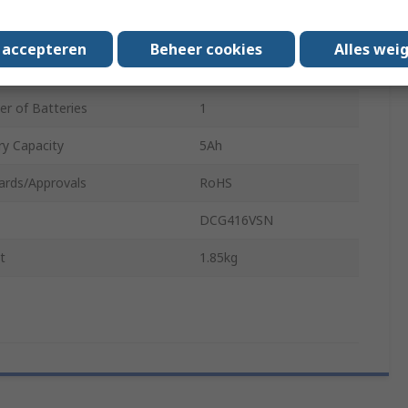
 Type
Brushless
s accepteren
Beheer cookies
Alles wei
e Size
M14
r of Batteries
1
ry Capacity
5Ah
ards/Approvals
RoHS
DCG416VSN
t
1.85kg