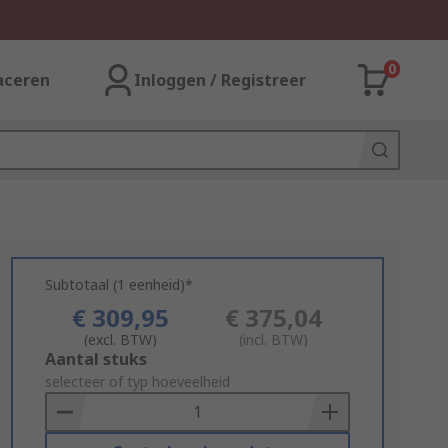
0
aceren
Inloggen / Registreer
Subtotaal (1 eenheid)*
€ 309,95
€ 375,04
(excl. BTW)
(incl. BTW)
Add
Aantal stuks
to
selecteer of typ hoeveelheid
Basket