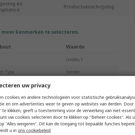
geving en
Productomschrijving
mpliance
f meer kenmerken te selecteren.
ibuut
Waarde
DeWALT
ct Type
Grinder
ize
125mm
ecteren uw privacy
h Type
Paddle Switch
n cookies en andere technologieën voor statistische gebruiksanalys
tie en om advertenties weer te geven op websites van derden. Door 
9000rpm
 te klikken, geeft u toestemming voor de verwerking van niet-essent
kunt uw cookies selecteren door te klikken op "Beheer cookies". Als u 
ion Level
8.3m/s²
 u op "Alles weigeren". Dit kan de toegang tot bepaalde functies beper
vindt u in
ons cookiebeleid
ry Voltage
18V