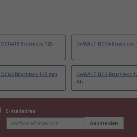
DCG418 Brushless 125
DeWALT DCG4 Brushless 
DCG4 Brushless 125 mm
DeWALT DCG Brushless 1
Ah
n
E-mailadres
Aanmelden