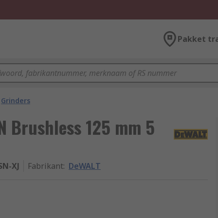
Pakket tr
Grinders
 Brushless 125 mm 5
SN-XJ
Fabrikant
:
DeWALT