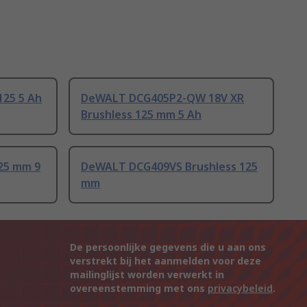
125 5 Ah
DeWALT DCG405P2-QW 18V XR
Brushless 125 mm 5 Ah
25 mm 9
DeWALT DCG409VS Brushless 125
mm
De persoonlijke gegevens die u aan ons
verstrekt bij het aanmelden voor deze
mailinglijst worden verwerkt in
overeenstemming met ons
privacybeleid
.