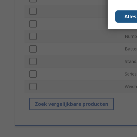
Motor
Alle
Spindl
Numbe
Batte
Stand
Series
Weigh
Zoek vergelijkbare producten