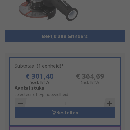
Bekijk alle Grinders
Subtotaal (1 eenheid)*
€ 301,40
€ 364,69
(excl. BTW)
(incl. BTW)
Add
Aantal stuks
to
selecteer of typ hoeveelheid
Basket
Bestellen