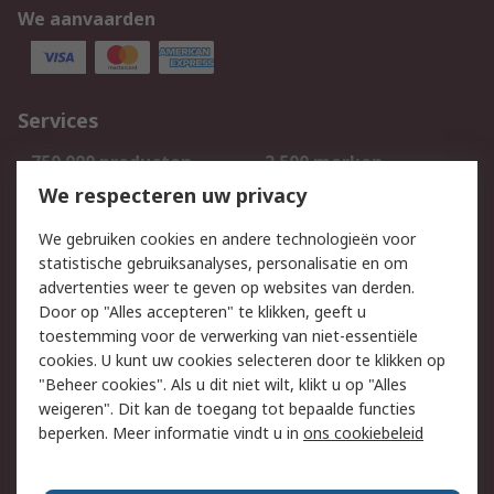
We aanvaarden
Services
750.000 producten
2.500 merken
Bestellen
Inkoopoplossingen
We respecteren uw privacy
Retouren
Technisch advies
We gebruiken cookies en andere technologieën voor
Track & Trace
statistische gebruiksanalyses, personalisatie en om
advertenties weer te geven op websites van derden.
Wettelijk
Door op "Alles accepteren" te klikken, geeft u
toestemming voor de verwerking van niet-essentiële
Cookiebeleid
Email veiligheid
cookies. U kunt uw cookies selecteren door te klikken op
Privacybeleid
Websitevoorwaarden
"Beheer cookies". Als u dit niet wilt, klikt u op "Alles
weigeren". Dit kan de toegang tot bepaalde functies
Algemene
beperken. Meer informatie vindt u in
ons cookiebeleid
verkoopvoorwaarden