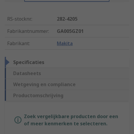
RS-stocknr.
:
282-4205
Fabrikantnummer
:
GA005GZ01
Fabrikant
:
Makita
Specificaties
Datasheets
Wetgeving en compliance
Productomschrijving
Zoek vergelijkbare producten door een
of meer kenmerken te selecteren.