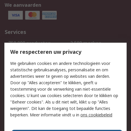
We aanvaarden
Services
750.000 producten
2.500 merken
Bestellen
Inkoopoplossingen
We respecteren uw privacy
Retouren
Technisch advies
We gebruiken cookies en andere technologieën voor
Track & Trace
statistische gebruiksanalyses, personalisatie en om
advertenties weer te geven op websites van derden.
Wettelijk
Door op "Alles accepteren" te klikken, geeft u
toestemming voor de verwerking van niet-essentiële
Cookiebeleid
Email veiligheid
cookies. U kunt uw cookies selecteren door te klikken op
Privacybeleid
Websitevoorwaarden
"Beheer cookies". Als u dit niet wilt, klikt u op "Alles
weigeren". Dit kan de toegang tot bepaalde functies
Algemene
beperken. Meer informatie vindt u in
ons cookiebeleid
verkoopvoorwaarden