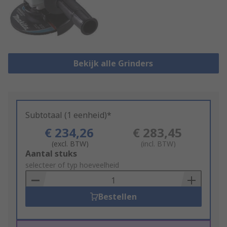
Bekijk alle Grinders
Subtotaal (1 eenheid)*
€ 234,26
€ 283,45
(excl. BTW)
(incl. BTW)
Add
Aantal stuks
to
selecteer of typ hoeveelheid
Basket
Bestellen