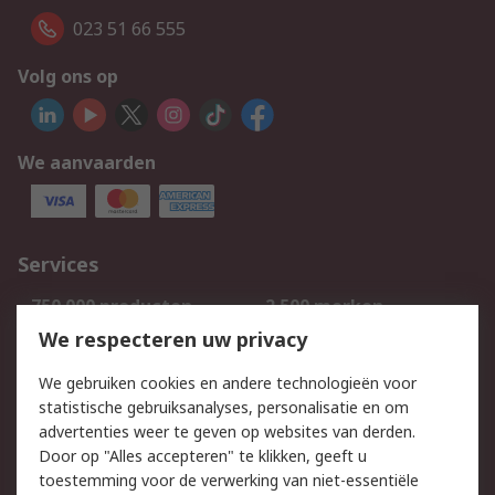
023 51 66 555
Volg ons op
We aanvaarden
Services
750.000 producten
2.500 merken
Bestellen
Inkoopoplossingen
We respecteren uw privacy
Retouren
Technisch advies
We gebruiken cookies en andere technologieën voor
Track & Trace
statistische gebruiksanalyses, personalisatie en om
advertenties weer te geven op websites van derden.
Wettelijk
Door op "Alles accepteren" te klikken, geeft u
toestemming voor de verwerking van niet-essentiële