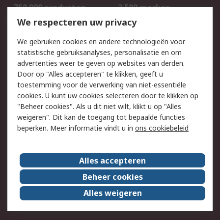
750.000 producten
2.500 merken
Bestellen
Inkoopoplossingen
We respecteren uw privacy
Retouren
Technisch advies
We gebruiken cookies en andere technologieën voor
Track & Trace
statistische gebruiksanalyses, personalisatie en om
advertenties weer te geven op websites van derden.
Wettelijk
Door op "Alles accepteren" te klikken, geeft u
toestemming voor de verwerking van niet-essentiële
Cookiebeleid
Email veiligheid
cookies. U kunt uw cookies selecteren door te klikken op
Privacybeleid
Websitevoorwaarden
"Beheer cookies". Als u dit niet wilt, klikt u op "Alles
weigeren". Dit kan de toegang tot bepaalde functies
Algemene
beperken. Meer informatie vindt u in
ons cookiebeleid
verkoopvoorwaarden
Over RS
Alles accepteren
RS Group
Over ons
Beheer cookies
RS wereldwijd
Werken bij RS
Alles weigeren
ESG