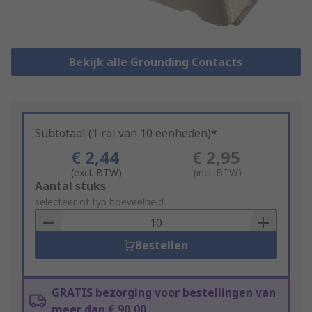
Bekijk alle Grounding Contacts
Subtotaal (1 rol van 10 eenheden)*
€ 2,44
€ 2,95
(excl. BTW)
(incl. BTW)
Add
Aantal stuks
to
selecteer of typ hoeveelheid
Basket
Bestellen
GRATIS bezorging voor bestellingen van
meer dan € 90,00