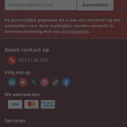
Aanmelden
De persoonlijke gegevens die u aan ons verstrekt bij het
aanmelden voor deze mailinglijst worden verwerkt in
overeenstemming met ons
privacybeleid
.
Neem contact op
023 51 66 555
Volg ons op
We aanvaarden
Services