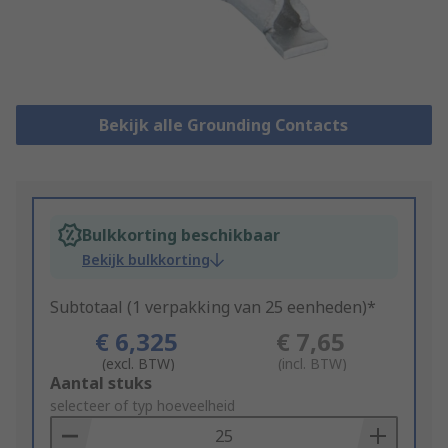
Bekijk alle Grounding Contacts
Bulkkorting beschikbaar
Bekijk bulkkorting
Subtotaal (1 verpakking van 25 eenheden)*
€ 6,325
€ 7,65
(excl. BTW)
(incl. BTW)
Add
Aantal stuks
to
selecteer of typ hoeveelheid
Basket