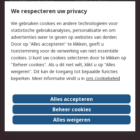
750.000 producten
2.500 merken
Bestellen
Inkoopoplossingen
We respecteren uw privacy
Retouren
Technisch advies
We gebruiken cookies en andere technologieën voor
Track & Trace
statistische gebruiksanalyses, personalisatie en om
advertenties weer te geven op websites van derden.
Wettelijk
Door op "Alles accepteren" te klikken, geeft u
toestemming voor de verwerking van niet-essentiële
Cookiebeleid
Email veiligheid
cookies. U kunt uw cookies selecteren door te klikken op
Privacybeleid
Websitevoorwaarden
"Beheer cookies". Als u dit niet wilt, klikt u op "Alles
weigeren". Dit kan de toegang tot bepaalde functies
Algemene
beperken. Meer informatie vindt u in
ons cookiebeleid
verkoopvoorwaarden
Over RS
Alles accepteren
RS Group
Over ons
Beheer cookies
RS wereldwijd
Werken bij RS
Alles weigeren
ESG