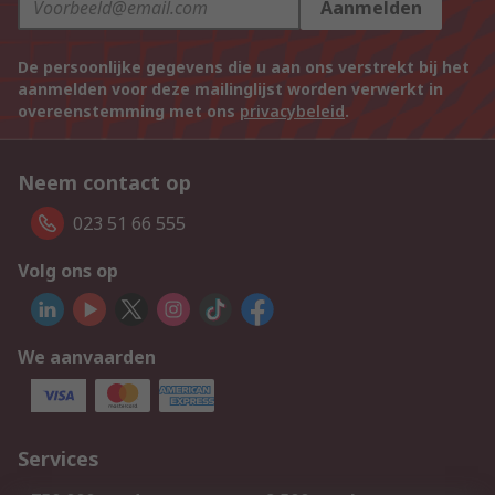
Aanmelden
De persoonlijke gegevens die u aan ons verstrekt bij het
aanmelden voor deze mailinglijst worden verwerkt in
overeenstemming met ons
privacybeleid
.
Neem contact op
023 51 66 555
Volg ons op
We aanvaarden
Services