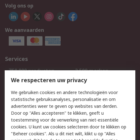
Volg ons op
We aanvaarden
Services
750.000 producten
2.500 merken
Bestellen
Inkoopoplossingen
We respecteren uw privacy
Retouren
Technisch advies
We gebruiken cookies en andere technologieën voor
Track & Trace
statistische gebruiksanalyses, personalisatie en om
advertenties weer te geven op websites van derden.
Wettelijk
Door op "Alles accepteren" te klikken, geeft u
toestemming voor de verwerking van niet-essentiële
Cookiebeleid
Email veiligheid
cookies. U kunt uw cookies selecteren door te klikken op
Privacybeleid
Websitevoorwaarden
"Beheer cookies". Als u dit niet wilt, klikt u op "Alles