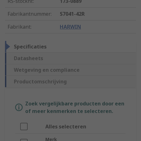
RS-stocknr.
:
173-0889
Fabrikantnummer
:
S7041-42R
Fabrikant
:
HARWIN
Specificaties
Datasheets
Wetgeving en compliance
Productomschrijving
Zoek vergelijkbare producten door een
of meer kenmerken te selecteren.
Alles selecteren
Merk