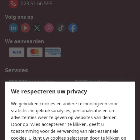
023 51 66 555
Volg ons op
We aanvaarden
Services
750.000 producten
2.500 merken
Bestellen
Inkoopoplossingen
We respecteren uw privacy
Retouren
Technisch advies
We gebruiken cookies en andere technologieën voor
Track & Trace
statistische gebruiksanalyses, personalisatie en om
advertenties weer te geven op websites van derden.
Wettelijk
Door op "Alles accepteren" te klikken, geeft u
toestemming voor de verwerking van niet-essentiële
Cookiebeleid
Email veiligheid
cookies. U kunt uw cookies selecteren door te klikken op