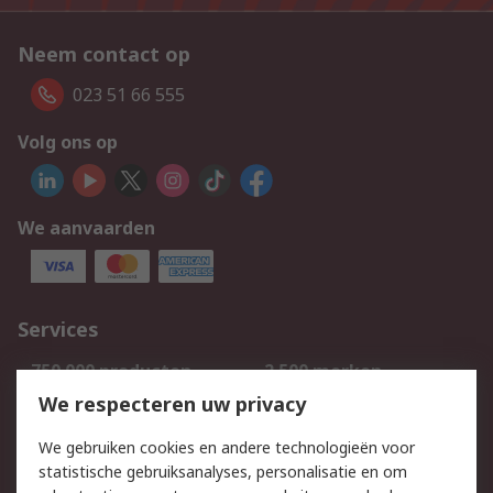
Neem contact op
023 51 66 555
Volg ons op
We aanvaarden
Services
750.000 producten
2.500 merken
Bestellen
Inkoopoplossingen
We respecteren uw privacy
Retouren
Technisch advies
We gebruiken cookies en andere technologieën voor
Track & Trace
statistische gebruiksanalyses, personalisatie en om