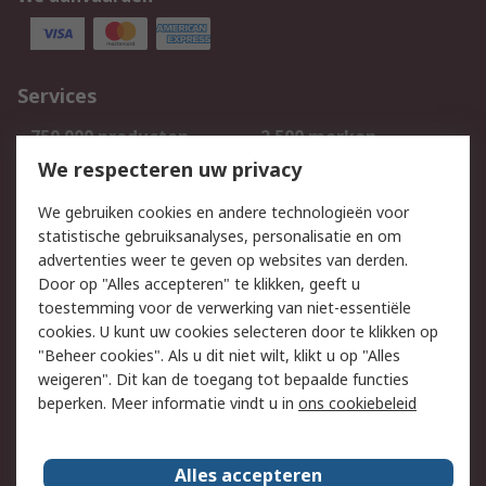
Services
750.000 producten
2.500 merken
Bestellen
Inkoopoplossingen
We respecteren uw privacy
Retouren
Technisch advies
We gebruiken cookies en andere technologieën voor
Track & Trace
statistische gebruiksanalyses, personalisatie en om
advertenties weer te geven op websites van derden.
Wettelijk
Door op "Alles accepteren" te klikken, geeft u
toestemming voor de verwerking van niet-essentiële
Cookiebeleid
Email veiligheid
cookies. U kunt uw cookies selecteren door te klikken op
Privacybeleid
Websitevoorwaarden
"Beheer cookies". Als u dit niet wilt, klikt u op "Alles
weigeren". Dit kan de toegang tot bepaalde functies
Algemene
beperken. Meer informatie vindt u in
ons cookiebeleid
verkoopvoorwaarden
Over RS
Alles accepteren