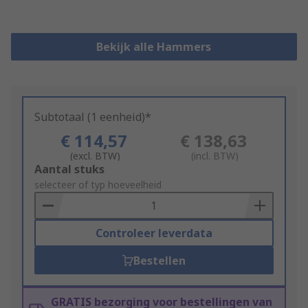
Bekijk alle Hammers
Subtotaal (1 eenheid)*
€ 114,57
€ 138,63
(excl. BTW)
(incl. BTW)
Add
Aantal stuks
to
selecteer of typ hoeveelheid
Basket
Controleer leverdata
Bestellen
GRATIS bezorging voor bestellingen van