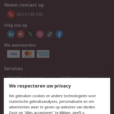
Neem contact op
023 51 66 555
Volg ons op
We aanvaarden
Services
750.000 producten
2.500 merken
Bestellen
Inkoopoplossingen
We respecteren uw privacy
Retouren
Technisch advies
We gebruiken cookies en andere technologieën voor
Track & Trace
statistische gebruiksanalyses, personalisatie en om
advertenties weer te geven op websites van derden.
Wettelijk
Door op "Alles accepteren" te klikken, geeft u