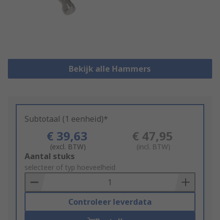
Bekijk alle Hammers
Subtotaal (1 eenheid)*
€ 39,63
€ 47,95
(excl. BTW)
(incl. BTW)
Add
Aantal stuks
to
selecteer of typ hoeveelheid
Basket
Controleer leverdata