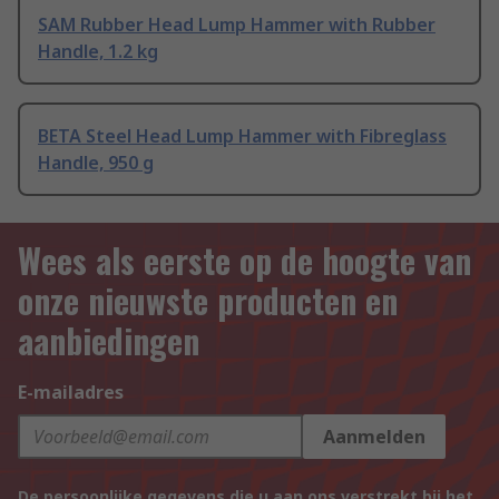
SAM Rubber Head Lump Hammer with Rubber
Handle, 1.2 kg
BETA Steel Head Lump Hammer with Fibreglass
Handle, 950 g
Wees als eerste op de hoogte van
onze nieuwste producten en
aanbiedingen
E-mailadres
Aanmelden
De persoonlijke gegevens die u aan ons verstrekt bij het