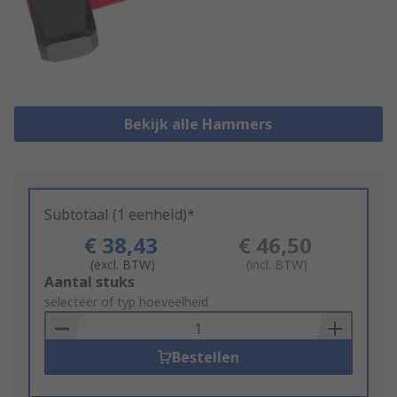
Bekijk alle Hammers
Subtotaal (1 eenheid)*
€ 38,43
€ 46,50
(excl. BTW)
(incl. BTW)
Add
Aantal stuks
to
selecteer of typ hoeveelheid
Basket
Bestellen