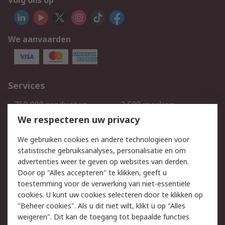
Volg ons op
We aanvaarden
Services
750.000 producten
2.500 merken
Bestellen
Inkoopoplossingen
We respecteren uw privacy
Retouren
Technisch advies
We gebruiken cookies en andere technologieën voor
Track & Trace
statistische gebruiksanalyses, personalisatie en om
advertenties weer te geven op websites van derden.
Wettelijk
Door op "Alles accepteren" te klikken, geeft u
toestemming voor de verwerking van niet-essentiële
Cookiebeleid
Email veiligheid
cookies. U kunt uw cookies selecteren door te klikken op
Privacybeleid
Websitevoorwaarden
"Beheer cookies". Als u dit niet wilt, klikt u op "Alles
weigeren". Dit kan de toegang tot bepaalde functies
Algemene