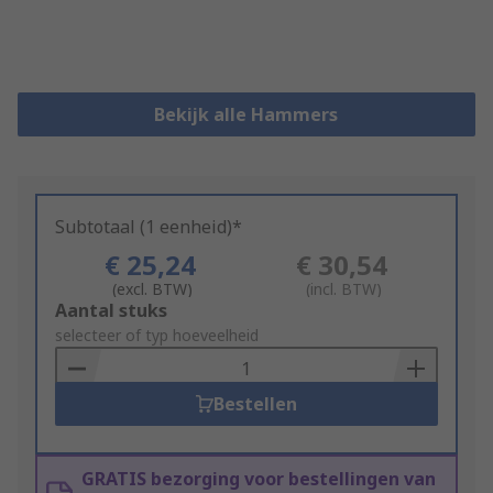
Bekijk alle Hammers
Subtotaal (1 eenheid)*
€ 25,24
€ 30,54
(excl. BTW)
(incl. BTW)
Add
Aantal stuks
to
selecteer of typ hoeveelheid
Basket
Bestellen
GRATIS bezorging voor bestellingen van