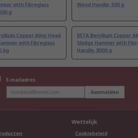
mmer with Fibreglass
Wood Handle, 500 g
500 g
yllium Copper Alloy Head
BETA Beryllium Copper Al
Hammer with Fibreglass
Sledge Hammer with Fibr
5 kg
Handle, 8000 g
n
E-mailadres
Aanmelden
Wettelijk
producten
Cookiebeleid