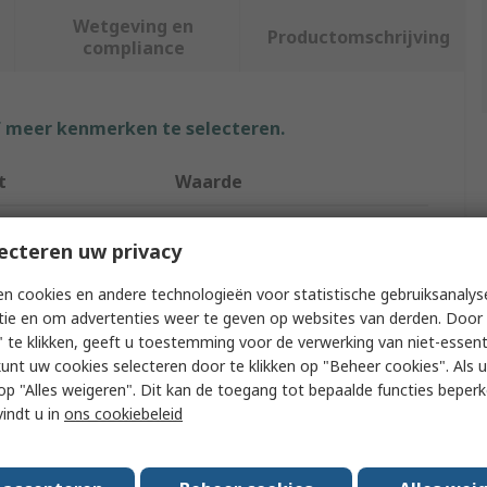
Wetgeving en
Productomschrijving
compliance
f meer kenmerken te selecteren.
t
Waarde
BETA
ecteren uw privacy
ype
Hammer
n cookies en andere technologieën voor statistische gebruiksanalys
ype
Engineer Hammer
tie en om advertenties weer te geven op websites van derden. Door 
 te klikken, geeft u toestemming voor de verwerking van niet-essent
ial
Beryllium Copper Alloy
kunt uw cookies selecteren door te klikken op "Beheer cookies". Als u 
 u op "Alles weigeren". Dit kan de toegang tot bepaalde functies beper
ht
500g
vindt u in
ons cookiebeleid
ing
Yes