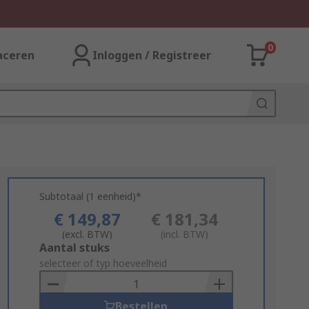
0
aceren
Inloggen / Registreer
Subtotaal (1 eenheid)*
€ 149,87
€ 181,34
(excl. BTW)
(incl. BTW)
Add
Aantal stuks
to
selecteer of typ hoeveelheid
Basket
Bestellen