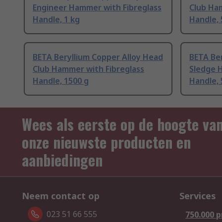
Engineer Hammer with Fibreglass
Club Ha
Handle, 1 kg
Handle, 
BETA Beryllium Copper Alloy Head
BETA Ber
Club Hammer with Fibreglass
Sledge 
Handle, 1500 g
Handle, 
Wees als eerste op de hoogte va
onze nieuwste producten en
aanbiedingen
Neem contact op
Services
023 51 66 555
750.000 