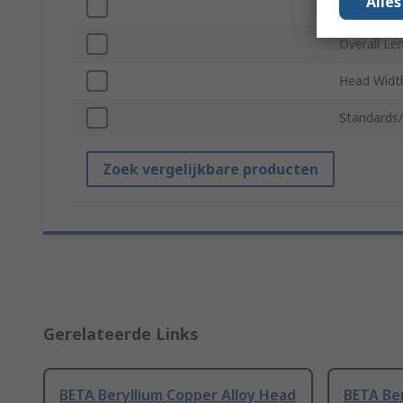
Alle
Handle Mat
Overall Le
Head Widt
Standards
Zoek vergelijkbare producten
Gerelateerde Links
BETA Beryllium Copper Alloy Head
BETA Ber