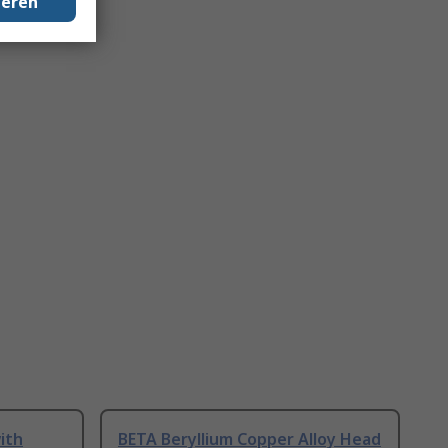
geren
ith
BETA Beryllium Copper Alloy Head