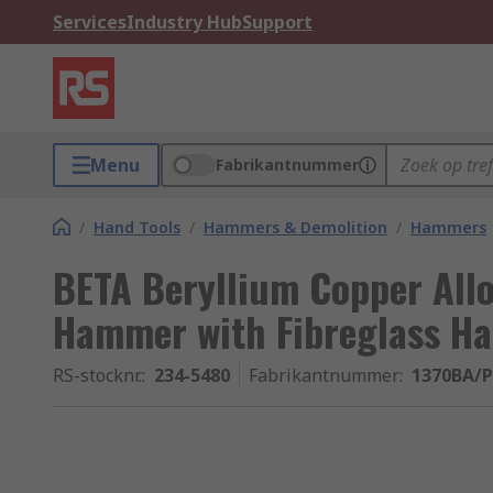
Services
Industry Hub
Support
Menu
Fabrikantnummer
/
Hand Tools
/
Hammers & Demolition
/
Hammers
BETA Beryllium Copper All
Hammer with Fibreglass Ha
RS-stocknr.
:
234-5480
Fabrikantnummer
:
1370BA/P