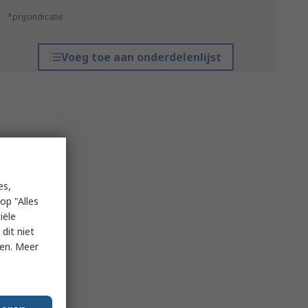
*prijsindicatie
Voeg toe aan onderdelenlijst
es,
op "Alles
iële
dit niet
ken. Meer