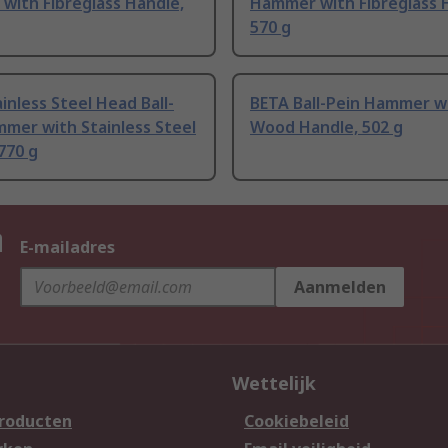
with Fibreglass Handle,
Hammer with Fibreglass 
570 g
inless Steel Head Ball-
BETA Ball-Pein Hammer w
mer with Stainless Steel
Wood Handle, 502 g
770 g
n
E-mailadres
Aanmelden
Wettelijk
producten
Cookiebeleid