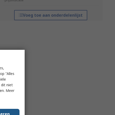
*prijsindicatie
Voeg toe aan onderdelenlijst
es,
op "Alles
iële
dit niet
ken. Meer
geren