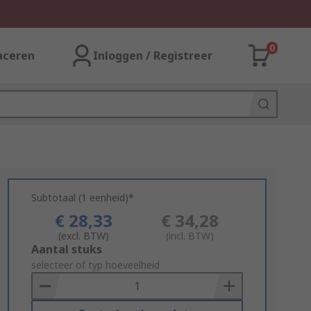
0
aceren
Inloggen / Registreer
Subtotaal (1 eenheid)*
€ 28,33
€ 34,28
(excl. BTW)
(incl. BTW)
Add
Aantal stuks
to
selecteer of typ hoeveelheid
Basket