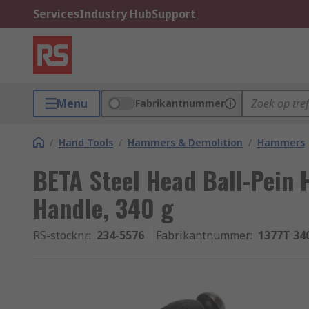
Services
Industry Hub
Support
Menu
Fabrikantnummer
/
Hand Tools
/
Hammers & Demolition
/
Hammers
BETA Steel Head Ball-Pein
Handle, 340 g
RS-stocknr.
:
234-5576
Fabrikantnummer
:
1377T 34