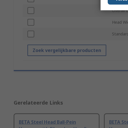
Overall 
Head Wi
Standar
Zoek vergelijkbare producten
Gerelateerde Links
BETA Steel Head Ball-Pein
BETA Ste