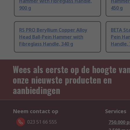
Hammer with Fibreglass Handle,
Hammer 
900 g
450 g
RS PRO Beryllium Copper Alloy
BETA Sta
Head Ball-Pein Hammer with
Pein Ham
Fibreglass Handle, 340 g
Handle, 
Wees als eerste op de hoogte va
onze nieuwste producten en
aanbiedingen
Neem contact op
Services
023 51 66 555
750.000 