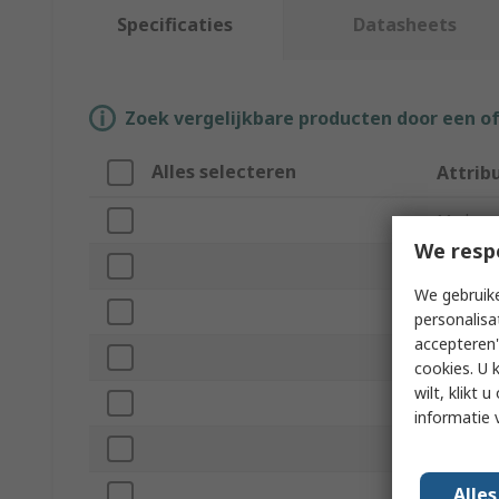
Specificaties
Datasheets
Zoek vergelijkbare producten door een o
Alles selecteren
Attrib
Merk
We resp
Hammer
We gebruike
Product
personalisa
accepteren"
Non-Spa
cookies. U 
wilt, klikt
Head We
informatie 
Head Ma
Alle
Handle M