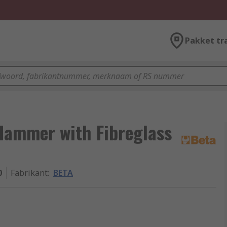
Pakket tr
 Hammer with Fibreglass
0
Fabrikant
:
BETA