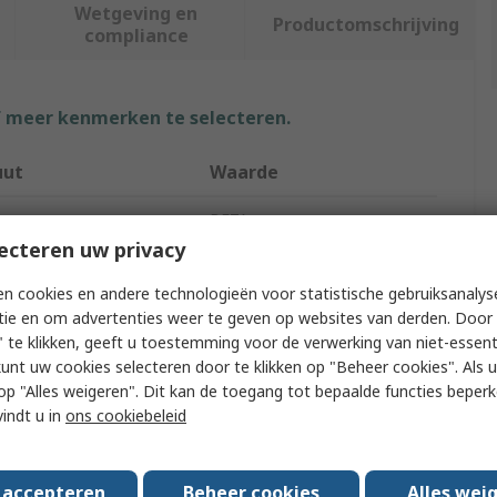
Wetgeving en
Productomschrijving
compliance
f meer kenmerken te selecteren.
uut
Waarde
BETA
ecteren uw privacy
 Type
Ball-Pein Hammer
n cookies en andere technologieën voor statistische gebruiksanalys
 Type
Hammer
tie en om advertenties weer te geven op websites van derden. Door 
 te klikken, geeft u toestemming voor de verwerking van niet-essent
rking
No
kunt uw cookies selecteren door te klikken op "Beheer cookies". Als u 
 u op "Alles weigeren". Dit kan de toegang tot bepaalde functies beper
ight
340g
vindt u in
ons cookiebeleid
terial
Steel
s accepteren
Beheer cookies
Alles wei
aterial
Fibreglass