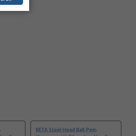
n
BETA Steel Head Ball-Pein