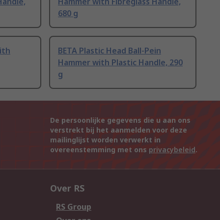
Handle,
Hammer with Fibreglass Handle,
680 g
ith
BETA Plastic Head Ball-Pein
Hammer with Plastic Handle, 290
g
De persoonlijke gegevens die u aan ons
verstrekt bij het aanmelden voor deze
mailinglijst worden verwerkt in
overeenstemming met ons
privacybeleid
.
Over RS
RS Group