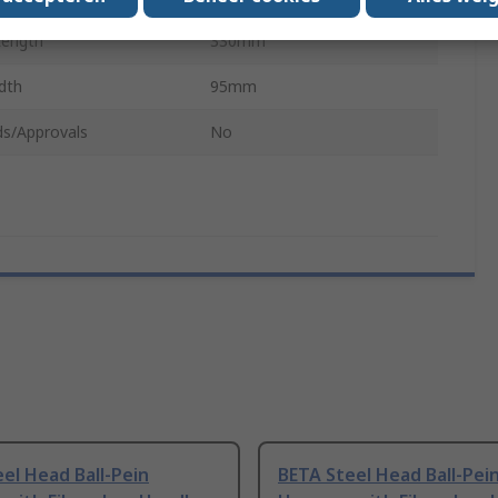
Length
330mm
dth
95mm
ds/Approvals
No
el Head Ball-Pein
BETA Steel Head Ball-Pei