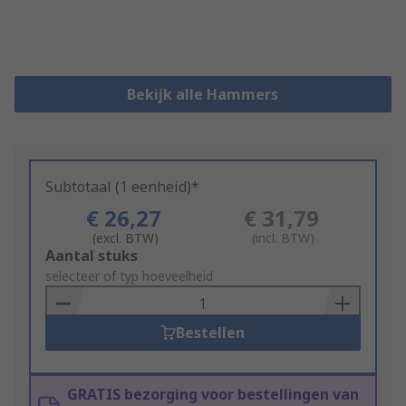
Bekijk alle Hammers
Subtotaal (1 eenheid)*
€ 26,27
€ 31,79
(excl. BTW)
(incl. BTW)
Add
Aantal stuks
to
selecteer of typ hoeveelheid
Basket
Bestellen
GRATIS bezorging voor bestellingen van