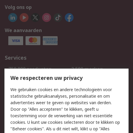
Volg ons op
We aanvaarden
Services
750.000 producten
2.500 merken
Bestellen
Inkoopoplossingen
We respecteren uw privacy
Retouren
Technisch advies
We gebruiken cookies en andere technologieën voor
Track & Trace
statistische gebruiksanalyses, personalisatie en om
advertenties weer te geven op websites van derden.
Wettelijk
Door op "Alles accepteren" te klikken, geeft u
toestemming voor de verwerking van niet-essentiële
Cookiebeleid
Email veiligheid
cookies. U kunt uw cookies selecteren door te klikken op
Privacybeleid
Websitevoorwaarden
"Beheer cookies". Als u dit niet wilt, klikt u op "Alles