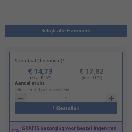
Bekijk alle Hammers
Subtotaal (1 eenheid)*
€ 14,73
€ 17,82
(excl. BTW)
(incl. BTW)
Add
Aantal stuks
to
selecteer of typ hoeveelheid
Basket
Bestellen
GRATIS bezorging voor bestellingen van