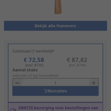
Bekijk alle Hammers
Subtotaal (1 eenheid)*
€ 72,58
€ 87,82
(excl. BTW)
(incl. BTW)
Add
Aantal stuks
to
selecteer of typ hoeveelheid
Basket
Bestellen
GRATIS bezorging voor bestellingen van