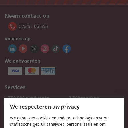
Neem contact op
023 51 66 555
Volg ons op
We aanvaarden
Services
750.000 producten
2.500 merken
Bestellen
Inkoopoplossingen
We respecteren uw privacy
Retouren
Technisch advies
We gebruiken cookies en andere technologieën voor
Track & Trace
statistische gebruiksanalyses, personalisatie en om