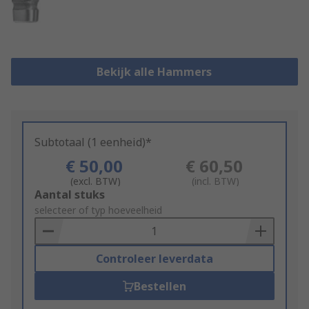
Bekijk alle Hammers
Subtotaal (1 eenheid)*
€ 50,00
€ 60,50
(excl. BTW)
(incl. BTW)
Add
Aantal stuks
to
selecteer of typ hoeveelheid
Basket
Controleer leverdata
Bestellen