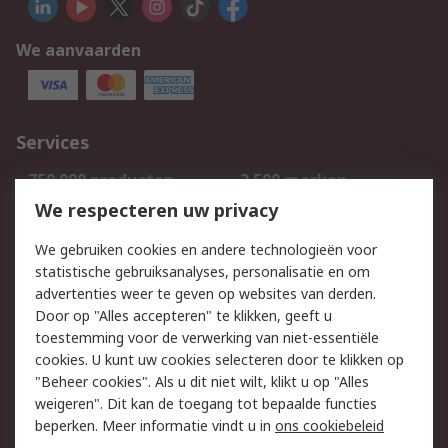
We aanvaarden
Services
750.000 producten
2.500 merken
Bestellen
Inkoopoplossingen
We respecteren uw privacy
Retouren
Technisch advies
We gebruiken cookies en andere technologieën voor
Track & Trace
statistische gebruiksanalyses, personalisatie en om
advertenties weer te geven op websites van derden.
Wettelijk
Door op "Alles accepteren" te klikken, geeft u
toestemming voor de verwerking van niet-essentiële
Cookiebeleid
Email veiligheid
cookies. U kunt uw cookies selecteren door te klikken op
Privacybeleid
Websitevoorwaarden
"Beheer cookies". Als u dit niet wilt, klikt u op "Alles
weigeren". Dit kan de toegang tot bepaalde functies
Algemene
beperken. Meer informatie vindt u in
ons cookiebeleid
verkoopvoorwaarden