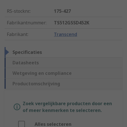
RS-stocknr.
:
175-427
Fabrikantnummer
:
TS512GSSD452K
Fabrikant
:
Transcend
Specificaties
Datasheets
Wetgeving en compliance
Productomschrijving
Zoek vergelijkbare producten door een
of meer kenmerken te selecteren.
Alles selecteren