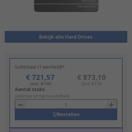
Bekijk alle Hard Drives
Subtotaal (1 eenheid)*
€ 721,57
€ 873,10
(excl. BTW)
(incl. BTW)
Add
Aantal stuks
to
selecteer of typ hoeveelheid
Basket
Bestellen