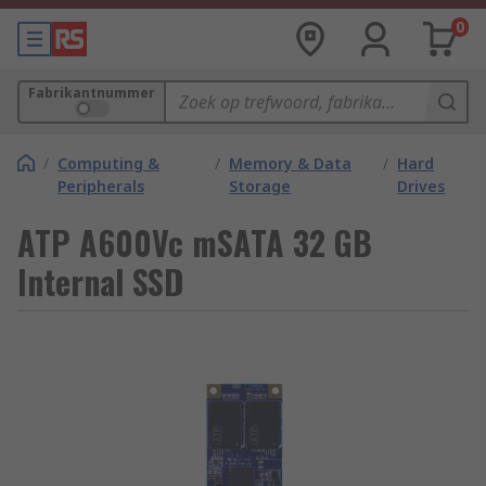
0
Fabrikantnummer
/
Computing &
/
Memory & Data
/
Hard
Peripherals
Storage
Drives
ATP A600Vc mSATA 32 GB
Internal SSD