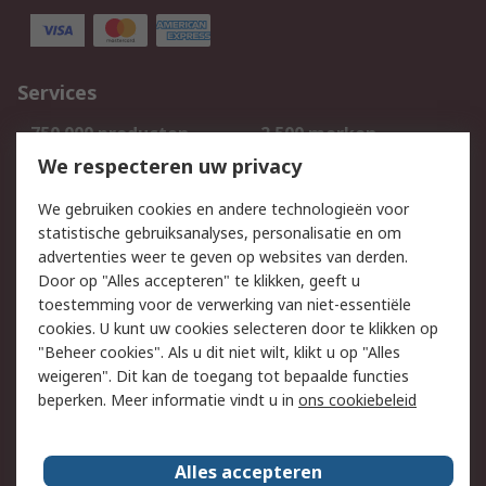
Services
750.000 producten
2.500 merken
Bestellen
Inkoopoplossingen
We respecteren uw privacy
Retouren
Technisch advies
We gebruiken cookies en andere technologieën voor
Track & Trace
statistische gebruiksanalyses, personalisatie en om
advertenties weer te geven op websites van derden.
Wettelijk
Door op "Alles accepteren" te klikken, geeft u
toestemming voor de verwerking van niet-essentiële
Cookiebeleid
Email veiligheid
cookies. U kunt uw cookies selecteren door te klikken op
Privacybeleid
Websitevoorwaarden
"Beheer cookies". Als u dit niet wilt, klikt u op "Alles
weigeren". Dit kan de toegang tot bepaalde functies
Algemene
beperken. Meer informatie vindt u in
ons cookiebeleid
verkoopvoorwaarden
Over RS
Alles accepteren