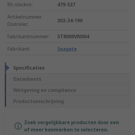
RS-stocknr.
:
479-537
Artikelnummer
302-34-190
Distrelec
:
Fabrikantnummer
:
ST8000VN004
Fabrikant
:
Seagate
Specificaties
Datasheets
Wetgeving en compliance
Productomschrijving
Zoek vergelijkbare producten door een
of meer kenmerken te selecteren.