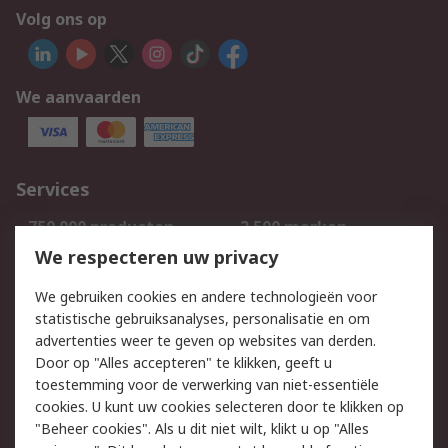
Volg ons op
We aanvaarden
Services
750.000 producten
2.500 merken
Bestellen
Inkoopoplossingen
We respecteren uw privacy
Retouren
Technisch advies
We gebruiken cookies en andere technologieën voor
Track & Trace
statistische gebruiksanalyses, personalisatie en om
advertenties weer te geven op websites van derden.
Wettelijk
Door op "Alles accepteren" te klikken, geeft u
toestemming voor de verwerking van niet-essentiële
Cookiebeleid
Email veiligheid
cookies. U kunt uw cookies selecteren door te klikken op
Privacybeleid
Websitevoorwaarden
"Beheer cookies". Als u dit niet wilt, klikt u op "Alles