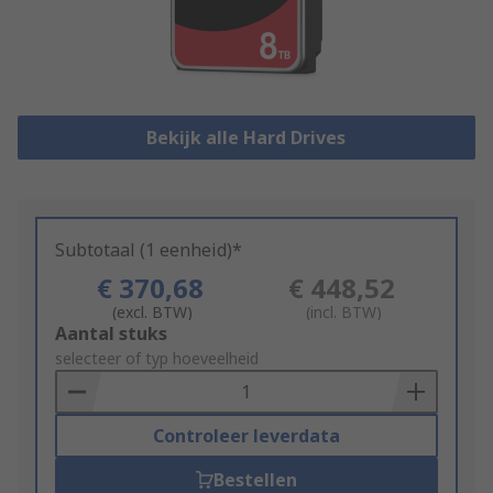
Bekijk alle Hard Drives
Subtotaal (1 eenheid)*
€ 370,68
€ 448,52
(excl. BTW)
(incl. BTW)
Add
Aantal stuks
to
selecteer of typ hoeveelheid
Basket
Controleer leverdata
Bestellen