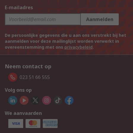
E-mailadres
Aanmelden
De persoonlijke gegevens die u aan ons verstrekt bij het
aanmelden voor deze mailinglijst worden verwerkt in
overeenstemming met ons
privacybeleid
.
Neem contact op
023 51 66 555
Volg ons op
We aanvaarden