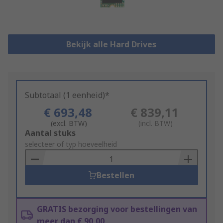
Bekijk alle Hard Drives
Subtotaal (1 eenheid)*
€ 693,48
€ 839,11
(excl. BTW)
(incl. BTW)
Add
Aantal stuks
to
selecteer of typ hoeveelheid
Basket
Bestellen
GRATIS bezorging voor bestellingen van
meer dan € 90,00