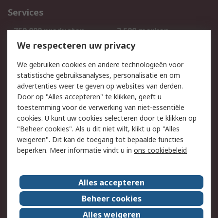
Services
750.000 producten
2.500 merken
Bestellen
Inkoopoplossingen
We respecteren uw privacy
Retouren
Technisch advies
We gebruiken cookies en andere technologieën voor
Track & Trace
statistische gebruiksanalyses, personalisatie en om
advertenties weer te geven op websites van derden.
Wettelijk
Door op "Alles accepteren" te klikken, geeft u
toestemming voor de verwerking van niet-essentiële
Cookiebeleid
Email veiligheid
cookies. U kunt uw cookies selecteren door te klikken op
Privacybeleid
Websitevoorwaarden
"Beheer cookies". Als u dit niet wilt, klikt u op "Alles
weigeren". Dit kan de toegang tot bepaalde functies
Algemene
beperken. Meer informatie vindt u in
ons cookiebeleid
verkoopvoorwaarden
Over RS
Alles accepteren
RS Group
Over ons
Beheer cookies
RS wereldwijd
Werken bij RS
Alles weigeren