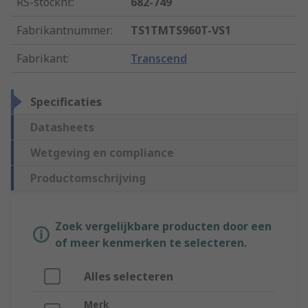
RS-stocknr.
:
682-749
Fabrikantnummer
:
TS1TMTS960T-VS1
Fabrikant
:
Transcend
Specificaties
Datasheets
Wetgeving en compliance
Productomschrijving
Zoek vergelijkbare producten door een
of meer kenmerken te selecteren.
Alles selecteren
Merk