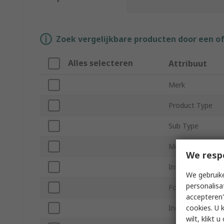
Zoek vergelijkbare producten door een o
Alles selecteren
Attribuut
Merk
Product Type
Sub Type
Memory Size
We resp
Internal/External
We gebruike
personalisa
Form Factor
accepteren"
cookies. U 
Industrial Grade
wilt, klikt