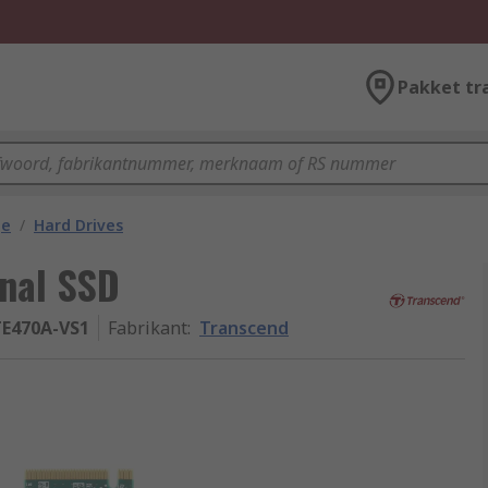
Pakket tr
ge
/
Hard Drives
rnal SSD
E470A-VS1
Fabrikant
:
Transcend