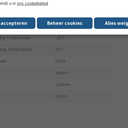
3D
vindt u in
ons cookiebeleid
256 Bit AES Encryption
s accepteren
Beheer cookies
Alles wei
NVMe PCIe Gen 3 x4
ing Temperature
-20°C
ing Temperature
75°C
vals
UKCA
42mm
2.23mm
22mm