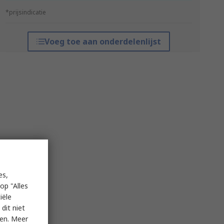
*prijsindicatie
Voeg toe aan onderdelenlijst
es,
op "Alles
iële
dit niet
ken. Meer