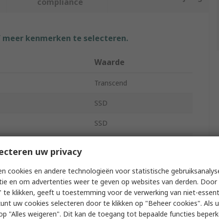
compliance
f meer kenmerken te selecteren.
Waarde
Transcend
SSD
SSD
128GB
ecteren uw privacy
Internal
n cookies en andere technologieën voor statistische gebruiksanalys
tie en om advertenties weer te geven op websites van derden. Door 
M.2
 te klikken, geeft u toestemming voor de verwerking van niet-essent
kunt uw cookies selecteren door te klikken op "Beheer cookies". Als u 
Yes
 u op "Alles weigeren". Dit kan de toegang tot bepaalde functies beper