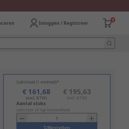
0
aceren
Inloggen / Registreer
Subtotaal (1 eenheid)*
€ 161,68
€ 195,63
(excl. BTW)
(incl. BTW)
Add
Aantal stuks
to
selecteer of typ hoeveelheid
Basket
Bestellen