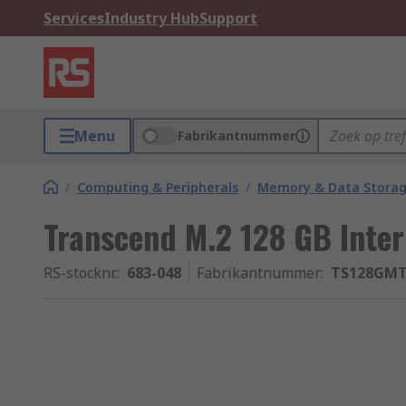
Services
Industry Hub
Support
Menu
Fabrikantnummer
/
Computing & Peripherals
/
Memory & Data Stora
Transcend M.2 128 GB Inte
RS-stocknr.
:
683-048
Fabrikantnummer
:
TS128GMT