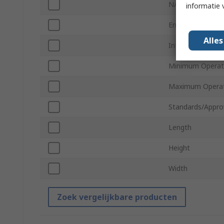
NAND Type
informatie 
Encryption Level
Alle
Interface Type
Minimum Operat
Maximum Operat
Standards/Appro
Length
Height
Width
Zoek vergelijkbare producten