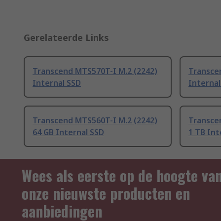
Gerelateerde Links
Transcend MTS570T-I M.2 (2242)
Transce
Internal SSD
Internal
Transcend MTS560T-I M.2 (2242)
Transce
64 GB Internal SSD
1 TB Int
Wees als eerste op de hoogte va
onze nieuwste producten en
aanbiedingen