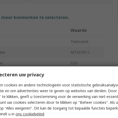
f meer kenmerken te selecteren.
Waarde
Transcend
ber
MTS570T-I
pe
SSD
ecteren uw privacy
ernal
Internal
rade
Yes
n cookies en andere technologieën voor statistische gebruiksanalys
tie en om advertenties weer te geven op websites van derden. Door 
r
M.2 (2242)
 te klikken, geeft u toestemming voor de verwerking van niet-essent
kunt uw cookies selecteren door te klikken op "Beheer cookies". Als u 
3D TLC
 u op "Alles weigeren". Dit kan de toegang tot bepaalde functies beper
vindt u in
ons cookiebeleid
ype
SATA III