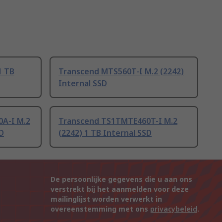
1 TB
Transcend MTS560T-I M.2 (2242)
Internal SSD
A-I M.2
Transcend TS1TMTE460T-I M.2
SD
(2242) 1 TB Internal SSD
De persoonlijke gegevens die u aan ons
verstrekt bij het aanmelden voor deze
mailinglijst worden verwerkt in
overeenstemming met ons
privacybeleid
.