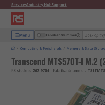
Services
Industry Hub
Support
Menu
Fabrikantnummer
/
Computing & Peripherals
/
Memory & Data Stora
Transcend MTS570T-I M.2 (
RS-stocknr.
:
262-9704
Fabrikantnummer
:
TS1TMTS