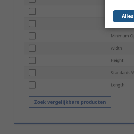
Self-Destru
Alle
Maximum Op
Minimum Op
Width
Height
Standards/
Length
Zoek vergelijkbare producten