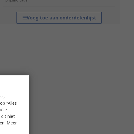
*prijsindicatie
Voeg toe aan onderdelenlijst
es,
op "Alles
iële
dit niet
ken. Meer