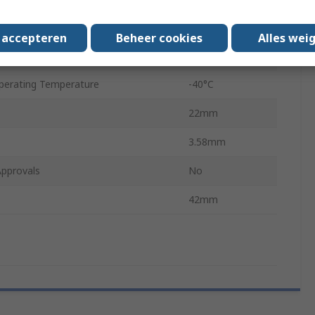
ct
No
s accepteren
Beheer cookies
Alles wei
erating Temperature
85°C
erating Temperature
-40°C
22mm
3.58mm
Approvals
No
42mm