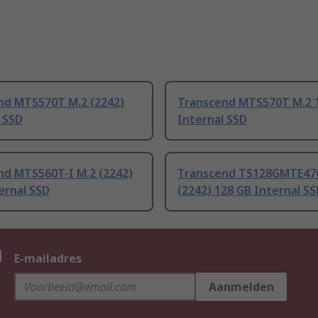
nd MTS570T M.2 (2242)
Transcend MTS570T M.2 
 SSD
Internal SSD
nd MTS560T-I M.2 (2242)
Transcend TS128GMTE470
ernal SSD
(2242) 128 GB Internal S
n
E-mailadres
Aanmelden