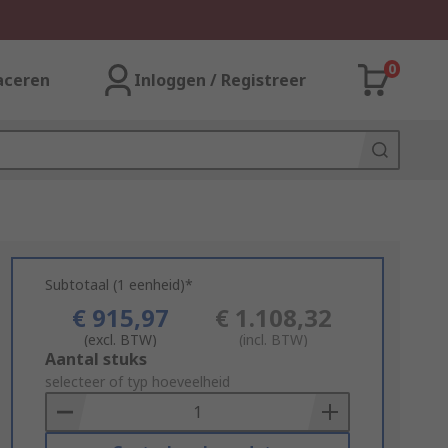
0
aceren
Inloggen / Registreer
Subtotaal (1 eenheid)*
€ 915,97
€ 1.108,32
(excl. BTW)
(incl. BTW)
Add
Aantal stuks
to
selecteer of typ hoeveelheid
Basket