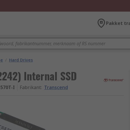
Pakket tr
ge
/
Hard Drives
2242) Internal SSD
570T-I
Fabrikant
:
Transcend