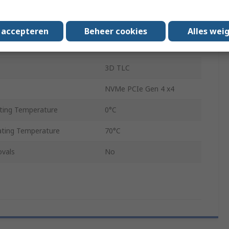
l
Internal
Yes
s accepteren
Beheer cookies
Alles wei
M.2 (2280)
3D TLC
NVMe PCIe Gen 4 x4
ing Temperature
0°C
ting Temperature
70°C
ovals
No