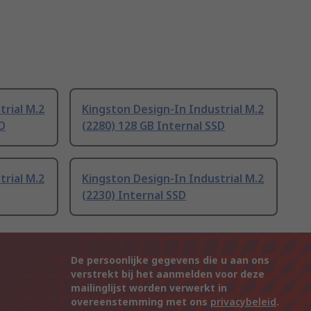
trial M.2
Kingston Design-In Industrial M.2
SD
(2280) 128 GB Internal SSD
trial M.2
Kingston Design-In Industrial M.2
(2230) Internal SSD
De persoonlijke gegevens die u aan ons
verstrekt bij het aanmelden voor deze
mailinglijst worden verwerkt in
overeenstemming met ons
privacybeleid
.