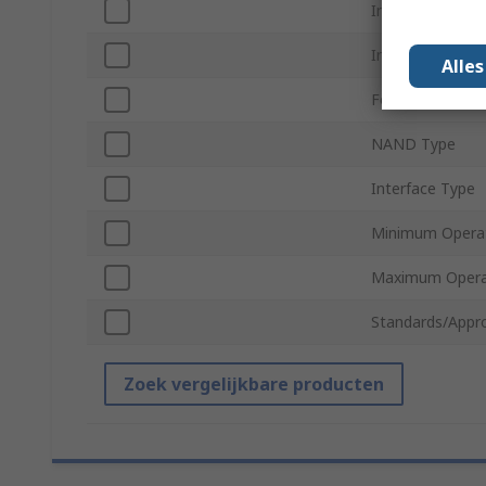
Internal/Externa
Industrial Grade
Alle
Form Factor
NAND Type
Interface Type
Minimum Operat
Maximum Opera
Standards/Appr
Zoek vergelijkbare producten