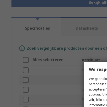
Bekijk al
Specificaties
Datasheets
Zoek vergelijkbare producten door een o
Alles selecteren
Attribuut
We resp
Merk
We gebruike
Sub Type
personalisa
accepteren"
Model Number
cookies. U 
Product Type
wilt, klikt
informatie 