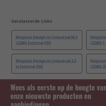
Gerelateerde Links
Kingston Design-In Industrial M.2
Kingston
(2280) Internal SSD
(2280) 1
Kingston Design-In Industrial 2.5
Kingston
in Internal SSD
(2280) 2
Wees als eerste op de hoogte va
onze nieuwste producten en
aanbiedingen