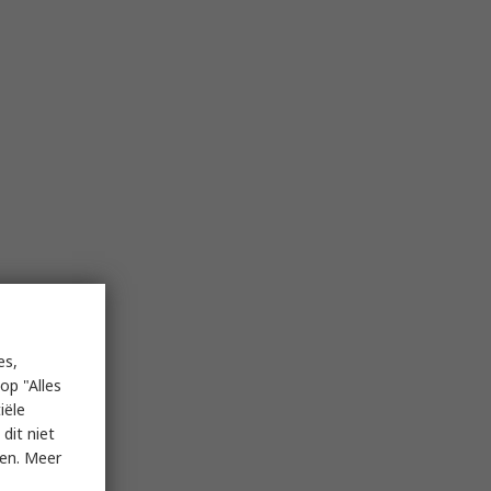
es,
op "Alles
iële
dit niet
ken. Meer