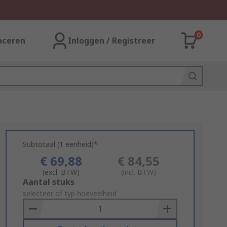
0
aceren
Inloggen / Registreer
Subtotaal (1 eenheid)*
€ 69,88
€ 84,55
(excl. BTW)
(incl. BTW)
Add
Aantal stuks
to
selecteer of typ hoeveelheid
Basket