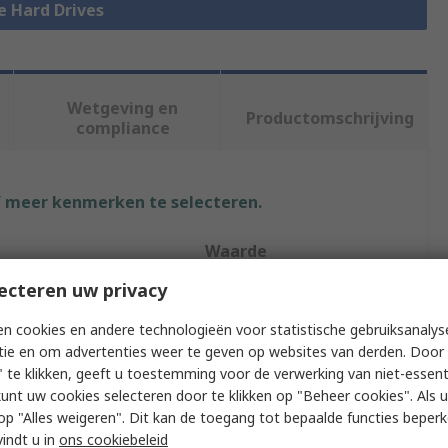
le Hard Drives
Wetgeving en
Productomschrijving
compliance
f meer kenmerken te selecteren.
Waarde
ecteren uw privacy
Kingston
n cookies en andere technologieën voor statistische gebruiksanalys
SSD
tie en om advertenties weer te geven op websites van derden. Door 
 te klikken, geeft u toestemming voor de verwerking van niet-essent
Design-In Industrial
kunt uw cookies selecteren door te klikken op "Beheer cookies". Als u 
SSD
 u op "Alles weigeren". Dit kan de toegang tot bepaalde functies beper
vindt u in
ons cookiebeleid