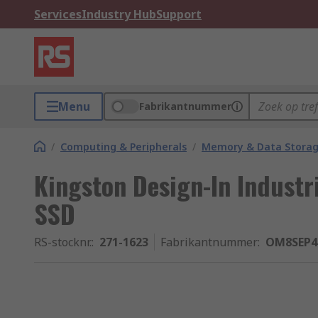
Services
Industry Hub
Support
Menu
Fabrikantnummer
/
Computing & Peripherals
/
Memory & Data Stora
Kingston Design-In Industri
SSD
RS-stocknr.
:
271-1623
Fabrikantnummer
:
OM8SEP4