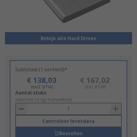
Bekijk alle Hard Drives
Subtotaal (1 eenheid)*
€ 138,03
€ 167,02
(excl. BTW)
(incl. BTW)
Add
Aantal stuks
to
selecteer of typ hoeveelheid
Basket
Controleer leverdata
Bestellen