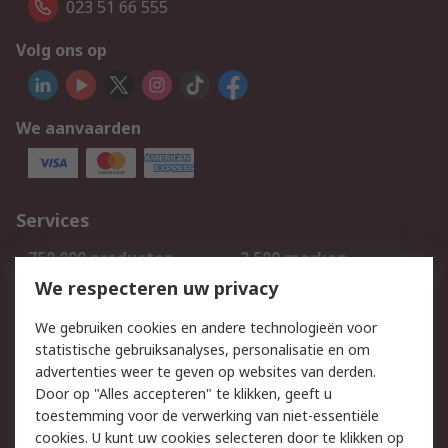
023 51 66 555
Volg ons op
We aanvaarden
Services
750.000 producten
2.500 merken
Bestellen
Inkoopoplossingen
We respecteren uw privacy
Retouren
Technisch advies
We gebruiken cookies en andere technologieën voor
Track & Trace
statistische gebruiksanalyses, personalisatie en om
advertenties weer te geven op websites van derden.
Wettelijk
Door op "Alles accepteren" te klikken, geeft u
toestemming voor de verwerking van niet-essentiële
Cookiebeleid
Email veiligheid
cookies. U kunt uw cookies selecteren door te klikken op