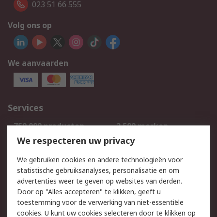
023 51 66 555
Volg ons op
We aanvaarden
Services
750.000 producten
2.500 merken
Bestellen
Inkoopoplossingen
We respecteren uw privacy
Retouren
Technisch advies
We gebruiken cookies en andere technologieën voor
Track & Trace
statistische gebruiksanalyses, personalisatie en om
advertenties weer te geven op websites van derden.
Wettelijk
Door op "Alles accepteren" te klikken, geeft u
toestemming voor de verwerking van niet-essentiële
Cookiebeleid
Email veiligheid
cookies. U kunt uw cookies selecteren door te klikken op