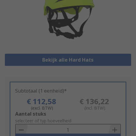
Bekijk alle Hard Hats
Subtotaal (1 eenheid)*
€ 112,58
€ 136,22
(excl. BTW)
(incl. BTW)
Add
Aantal stuks
to
selecteer of typ hoeveelheid
Basket