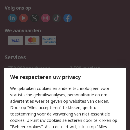
Volg ons op
We aanvaarden
Services
750.000 producten
2.500 merken
Bestellen
Inkoopoplossingen
We respecteren uw privacy
Retouren
Technisch advies
We gebruiken cookies en andere technologieën voor
Track & Trace
statistische gebruiksanalyses, personalisatie en om
advertenties weer te geven op websites van derden.
Wettelijk
Door op "Alles accepteren" te klikken, geeft u
toestemming voor de verwerking van niet-essentiële
Cookiebeleid
Email veiligheid
cookies. U kunt uw cookies selecteren door te klikken op
Privacybeleid
Websitevoorwaarden
"Beheer cookies". Als u dit niet wilt, klikt u op "Alles