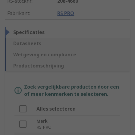
RS-stocknr.
:
208-4660
Fabrikant
:
RS PRO
Specificaties
Datasheets
Wetgeving en compliance
Productomschrijving
Zoek vergelijkbare producten door een
of meer kenmerken te selecteren.
Alles selecteren
Merk
RS PRO