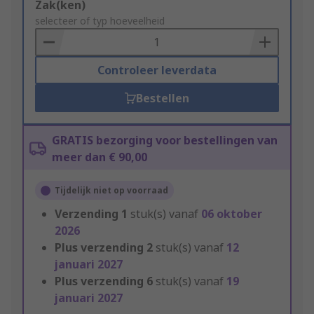
Add
Zak(ken)
to
selecteer of typ hoeveelheid
Basket
Controleer leverdata
Bestellen
GRATIS bezorging voor bestellingen van
meer dan € 90,00
Tijdelijk niet op voorraad
Verzending
1
stuk(s) vanaf
06 oktober
2026
Plus verzending
2
stuk(s) vanaf
12
januari 2027
Plus verzending
6
stuk(s) vanaf
19
januari 2027