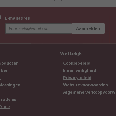
n
E-mailadres
Aanmelden
Wettelijk
producten
Cookiebeleid
rken
Email veiligheid
n
Privacybeleid
lossingen
Websitevoorwaarden
n
Algemene verkoopvoorw
h advies
Trace