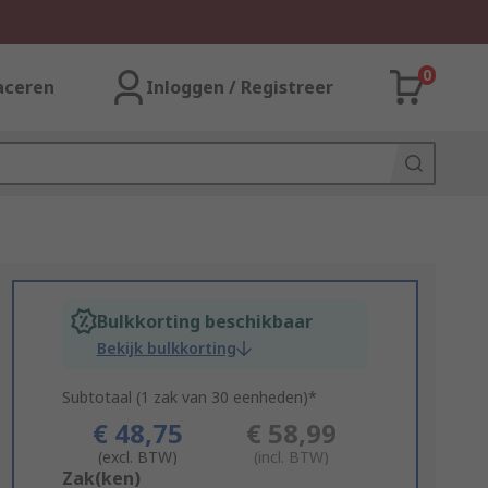
0
aceren
Inloggen / Registreer
Bulkkorting beschikbaar
Bekijk bulkkorting
Subtotaal (1 zak van 30 eenheden)*
€ 48,75
€ 58,99
(excl. BTW)
(incl. BTW)
Add
Zak(ken)