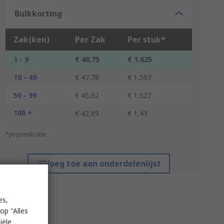
Bulkkorting
Zak(ken)
Per Zak
Per stuk*
1 - 9
€ 48,75
€ 1,625
10 - 49
€ 47,78
€ 1,593
50 - 99
€ 45,82
€ 1,527
100 +
€ 42,89
€ 1,43
*prijsindicatie
Voeg toe aan onderdelenlijst
es,
op "Alles
iële