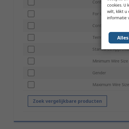
Contact Plating
cookies. U 
wilt, klikt
For Use With
informatie 
Contact Material
Alle
Termination Type
Standards/Approva
Minimum Wire Siz
Gender
Maximum Wire Siz
Zoek vergelijkbare producten