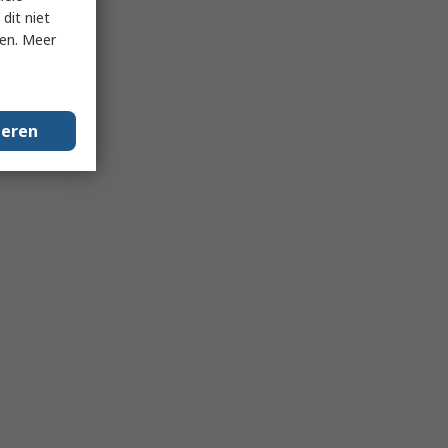
dit niet
ken. Meer
geren