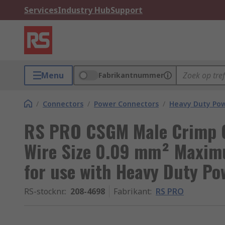
Services
Industry Hub
Support
Menu
Fabrikantnummer
/
Connectors
/
Power Connectors
/
Heavy Duty Pow
RS PRO CSGM Male Crimp 
Wire Size 0.09 mm² Maxim
for use with Heavy Duty Po
RS-stocknr.
:
208-4698
Fabrikant
:
RS PRO