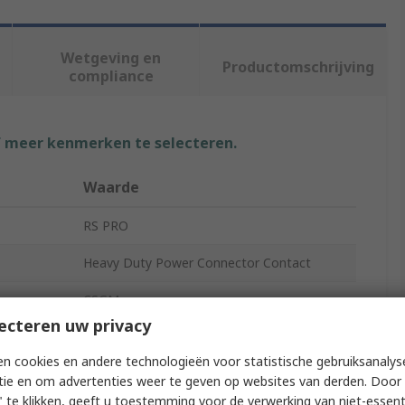
Wetgeving en
Productomschrijving
compliance
f meer kenmerken te selecteren.
Waarde
RS PRO
Heavy Duty Power Connector Contact
CSGM
ecteren uw privacy
5A
n cookies en andere technologieën voor statistische gebruiksanalys
Crimp Contact
tie en om advertenties weer te geven op websites van derden. Door 
 te klikken, geeft u toestemming voor de verwerking van niet-essent