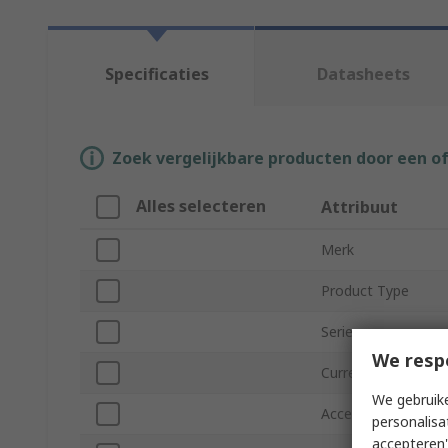
Specificaties
Datasheets
Zoek vergelijkbare producten door een o
Alles selecteren
Attribuut
Merk
Product Type
Series
We resp
Current
We gebruike
Accessory Type
personalisa
accepteren"