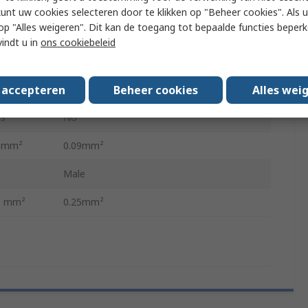
Gold
kunt uw cookies selecteren door te klikken op "Beheer cookies". Als u 
 u op "Alles weigeren". Dit kan de toegang tot bepaalde functies beper
Heavy Duty Power Connector
vindt u in
ons cookiebeleid
Copper Alloy
s accepteren
Beheer cookies
Alles wei
Crimp
ls
No
e mm²
0.09mm²
Male
e mm²
0.25mm²