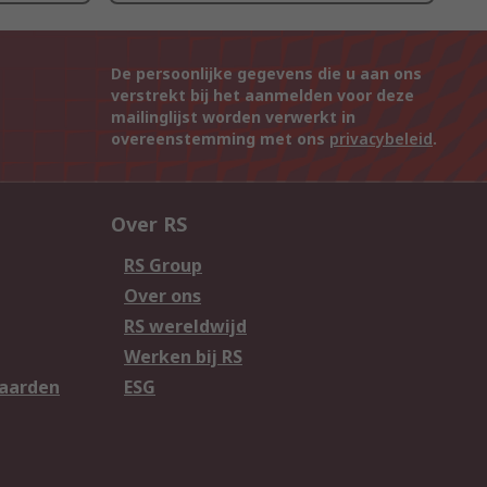
De persoonlijke gegevens die u aan ons
verstrekt bij het aanmelden voor deze
mailinglijst worden verwerkt in
overeenstemming met ons
privacybeleid
.
Over RS
RS Group
Over ons
RS wereldwijd
Werken bij RS
aarden
ESG