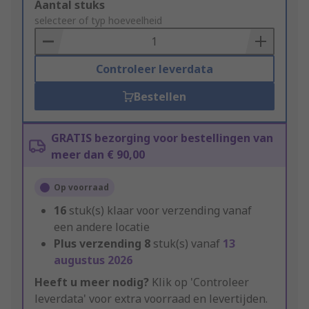
Add
Aantal stuks
to
selecteer of typ hoeveelheid
Basket
Controleer leverdata
Bestellen
GRATIS bezorging voor bestellingen van
meer dan € 90,00
Op voorraad
16
stuk(s) klaar voor verzending vanaf
een andere locatie
Plus verzending
8
stuk(s) vanaf
13
augustus 2026
Heeft u meer nodig?
Klik op 'Controleer
leverdata' voor extra voorraad en levertijden.