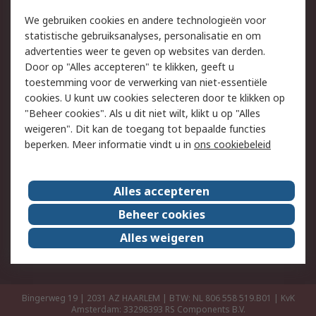
Retouren
Technisch advies
We gebruiken cookies en andere technologieën voor
Track & Trace
statistische gebruiksanalyses, personalisatie en om
advertenties weer te geven op websites van derden.
Wettelijk
Door op "Alles accepteren" te klikken, geeft u
toestemming voor de verwerking van niet-essentiële
Cookiebeleid
Email veiligheid
cookies. U kunt uw cookies selecteren door te klikken op
Privacybeleid
Websitevoorwaarden
"Beheer cookies". Als u dit niet wilt, klikt u op "Alles
weigeren". Dit kan de toegang tot bepaalde functies
Algemene
beperken. Meer informatie vindt u in
ons cookiebeleid
verkoopvoorwaarden
Over RS
Alles accepteren
RS Group
Over ons
Beheer cookies
RS wereldwijd
Werken bij RS
Alles weigeren
ESG
Bingerweg 19 | 2031 AZ HAARLEM | BTW: NL 806 558 519.B01 | KvK
Amsterdam: 33298393
RS Components B.V.