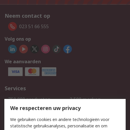
Neem contact op
023 51 66 555
Volg ons op
We aanvaarden
Services
750.000 producten
2.500 merken
Bestellen
Inkoopoplossingen
We respecteren uw privacy
Retouren
Technisch advies
We gebruiken cookies en andere technologieën voor
Track & Trace
statistische gebruiksanalyses, personalisatie en om