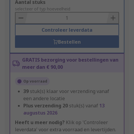
Add
Aantal stuks
to
selecteer of typ hoeveelheid
Basket
Controleer leverdata
Bestellen
GRATIS bezorging voor bestellingen van
meer dan € 90,00
Op voorraad
39
stuk(s) klaar voor verzending vanaf
een andere locatie
Plus verzending
20
stuk(s) vanaf
13
augustus 2026
Heeft u meer nodig?
Klik op 'Controleer
leverdata' voor extra voorraad en levertijden.