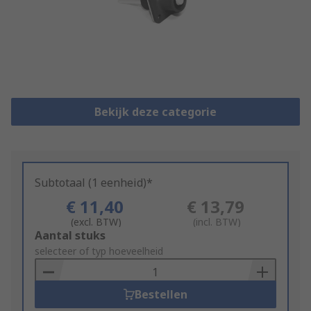
Bekijk deze categorie
Subtotaal (1 eenheid)*
€ 11,40
€ 13,79
(excl. BTW)
(incl. BTW)
Add
Aantal stuks
to
selecteer of typ hoeveelheid
Basket
Bestellen