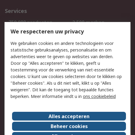
Services
750.000 producten
2.500 merken
Bestellen
Inkoopoplossingen
We respecteren uw privacy
Retouren
Technisch advies
We gebruiken cookies en andere technologieën voor
Track & Trace
statistische gebruiksanalyses, personalisatie en om
advertenties weer te geven op websites van derden.
Wettelijk
Door op "Alles accepteren" te klikken, geeft u
toestemming voor de verwerking van niet-essentiële
Cookiebeleid
Email veiligheid
cookies. U kunt uw cookies selecteren door te klikken op
Privacybeleid
Websitevoorwaarden
"Beheer cookies". Als u dit niet wilt, klikt u op "Alles
weigeren". Dit kan de toegang tot bepaalde functies
Algemene
beperken. Meer informatie vindt u in
ons cookiebeleid
verkoopvoorwaarden
Over RS
Alles accepteren
RS Group
Over ons
Beheer cookies
RS wereldwijd
Werken bij RS