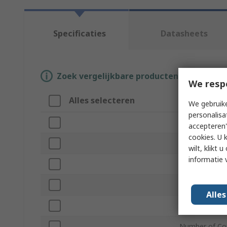
Specificaties
Datasheets
Zoek vergelijkbare producten door een o
We resp
Alles selecteren
Attribuut
We gebruike
personalisa
Merk
accepteren"
cookies. U 
Product Type
wilt, klikt
informatie 
Series
Standards/App
Alle
Current Ratin
Number of Co