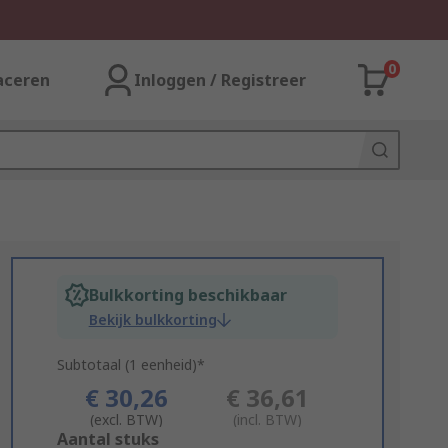
0
aceren
Inloggen / Registreer
Bulkkorting beschikbaar
Bekijk bulkkorting
Subtotaal (1 eenheid)*
€ 30,26
€ 36,61
(excl. BTW)
(incl. BTW)
Add
Aantal stuks