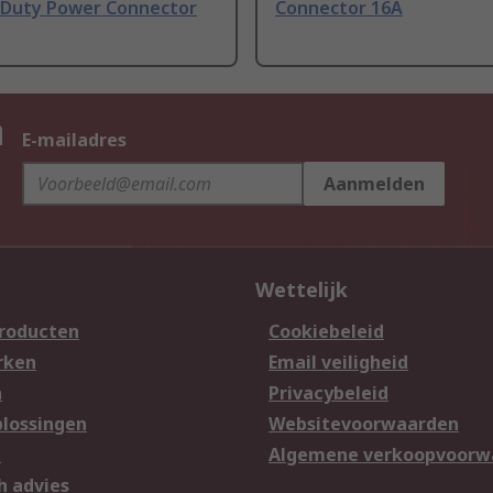
 Duty Power Connector
Connector 16A
n
E-mailadres
Aanmelden
Wettelijk
producten
Cookiebeleid
rken
Email veiligheid
n
Privacybeleid
lossingen
Websitevoorwaarden
n
Algemene verkoopvoorw
h advies