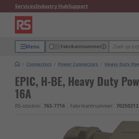
Services
Industry Hub
Support
Menu
Fabrikantnummer
/
Connectors
/
Power Connectors
/
Heavy Duty Po
EPIC, H-BE, Heavy Duty Pow
16A
RS-stocknr.
:
763-7716
Fabrikantnummer
:
70250212