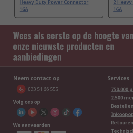
Heavy Duty Power Connector
2 Heavy
16A
16A
Wees als eerste op de hoogte va
onze nieuwste producten en
aanbiedingen
Neem contact op
Services
023 51 66 555
750.000 
2.500 me
Volg ons op
Bestelle
Inkoopop
Retoure
We aanvaarden
Technisc