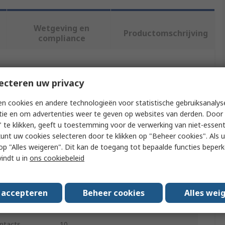
Wetgeving en
Productomschrijving
compliance
f meer kenmerken te selecteren.
ecteren uw privacy
Waarde
n cookies en andere technologieën voor statistische gebruiksanalys
tie en om advertenties weer te geven op websites van derden. Door 
EPIC
 te klikken, geeft u toestemming voor de verwerking van niet-essent
kunt uw cookies selecteren door te klikken op "Beheer cookies". Als u 
Heavy Duty Power Connector
 u op "Alles weigeren". Dit kan de toegang tot bepaalde functies beper
vindt u in
ons cookiebeleid
H-BE
rovals
No
s accepteren
Beheer cookies
Alles wei
g
16A
ntacts
10