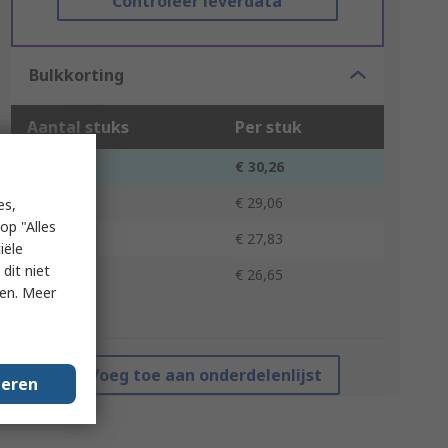
Controleer leverdata
Bulkkorting
Aantal stuks
Per stuk
1 - 9
€ 30,26
10 - 24
€ 29,06
es,
op "Alles
25 - 49
€ 27,83
iële
dit niet
50 +
€ 26,65
ken. Meer
*prijsindicatie
Voeg toe aan onderdelenlijst
geren