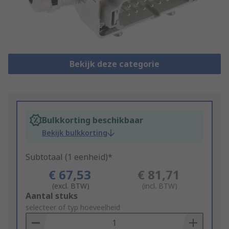
Bekijk deze categorie
Bulkkorting beschikbaar
Bekijk bulkkorting
Subtotaal (1 eenheid)*
€ 67,53
€ 81,71
(excl. BTW)
(incl. BTW)
Add
Aantal stuks
to
selecteer of typ hoeveelheid
Basket