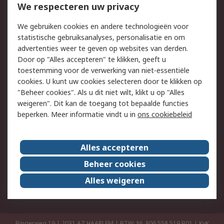
Bestellen
Inkoopoplossingen
We respecteren uw privacy
Retouren
Technisch advies
We gebruiken cookies en andere technologieën voor
Track & Trace
statistische gebruiksanalyses, personalisatie en om
advertenties weer te geven op websites van derden.
Wettelijk
Door op "Alles accepteren" te klikken, geeft u
toestemming voor de verwerking van niet-essentiële
Cookiebeleid
Email veiligheid
cookies. U kunt uw cookies selecteren door te klikken op
Privacybeleid
Websitevoorwaarden
"Beheer cookies". Als u dit niet wilt, klikt u op "Alles
weigeren". Dit kan de toegang tot bepaalde functies
Algemene
beperken. Meer informatie vindt u in
ons cookiebeleid
verkoopvoorwaarden
Over RS
Alles accepteren
RS Group
Over ons
Beheer cookies
RS wereldwijd
Werken bij RS
Alles weigeren
ESG
Bingerweg 19 | 2031 AZ HAARLEM | BTW: NL 806 558 519.B01 | KvK