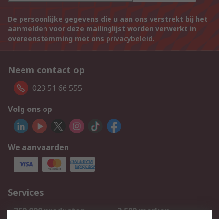
De persoonlijke gegevens die u aan ons verstrekt bij het
aanmelden voor deze mailinglijst worden verwerkt in
overeenstemming met ons
privacybeleid
.
Neem contact op
023 51 66 555
Volg ons op
We aanvaarden
Services
750.000 producten
2.500 merken