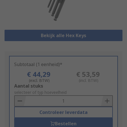
Bekijk alle Hex Keys
Subtotaal (1 eenheid)*
€ 44,29
€ 53,59
(excl. BTW)
(incl. BTW)
Add
Aantal stuks
to
selecteer of typ hoeveelheid
Basket
Controleer leverdata
Bestellen