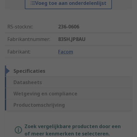
Voeg toe aan onderdelenlijst
RS-stocknr.
:
236-0606
Fabrikantnummer
:
83SH.JP8AU
Fabrikant
:
Facom
Specificaties
Datasheets
Wetgeving en compliance
Productomschrijving
Zoek vergelijkbare producten door een
of meer kenmerken te selecteren.