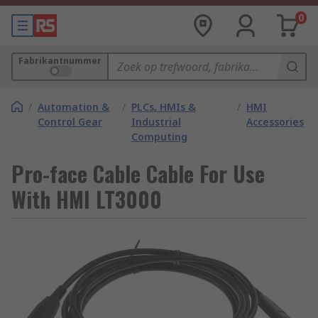
0
Fabrikantnummer
/
Automation &
/
PLCs, HMIs &
/
HMI
Control Gear
Industrial
Accessories
Computing
Pro-face Cable Cable For Use
With HMI LT3000