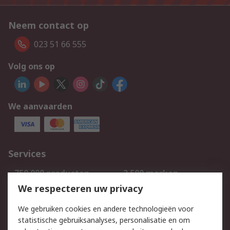
Neem contact op
023 51 66 555
Volg ons op
We aanvaarden
Services
750.000 producten
2.500 merken
Bestellen
Inkoopoplossingen
We respecteren uw privacy
Retouren
Technisch advies
We gebruiken cookies en andere technologieën voor
Track & Trace
statistische gebruiksanalyses, personalisatie en om