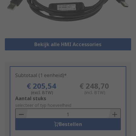
Bekijk alle HMI Accessories
Subtotaal (1 eenheid)*
€ 205,54
€ 248,70
(excl. BTW)
(incl. BTW)
Add
Aantal stuks
to
selecteer of typ hoeveelheid
Basket
Bestellen