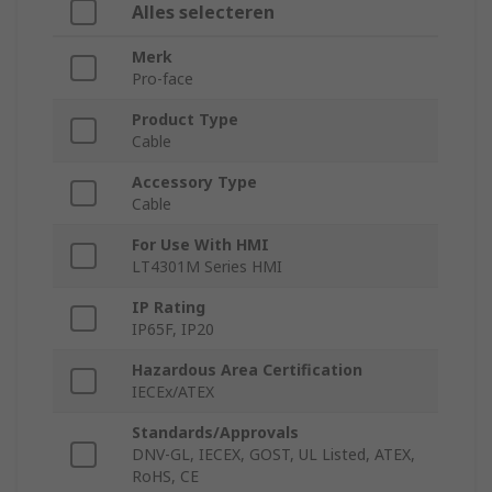
Alles selecteren
Merk
Pro-face
Product Type
Cable
Accessory Type
Cable
For Use With HMI
LT4301M Series HMI
IP Rating
IP65F, IP20
Hazardous Area Certification
IECEx/ATEX
Standards/Approvals
DNV-GL, IECEX, GOST, UL Listed, ATEX,
RoHS, CE