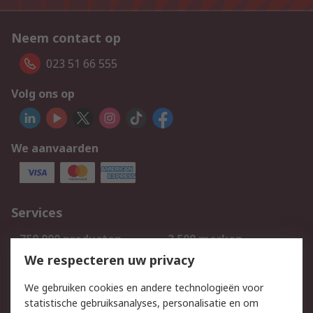
Neem contact op
023 51 66 555
Volg ons op
We aanvaarden
Services
750.000 producten
2.500 merken
Bestellen
Inkoopoplossingen
We respecteren uw privacy
Retouren
Technisch advies
We gebruiken cookies en andere technologieën voor
Track & Trace
statistische gebruiksanalyses, personalisatie en om