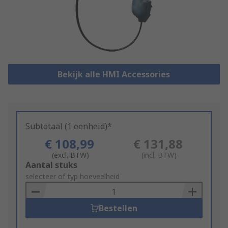
Bekijk alle HMI Accessories
Subtotaal (1 eenheid)*
€ 108,99
€ 131,88
(excl. BTW)
(incl. BTW)
Add
Aantal stuks
to
selecteer of typ hoeveelheid
Basket
Bestellen