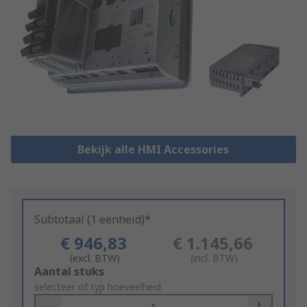
Bekijk alle HMI Accessories
Subtotaal (1 eenheid)*
€ 946,83
€ 1.145,66
(excl. BTW)
(incl. BTW)
Add
Aantal stuks
to
selecteer of typ hoeveelheid
Basket