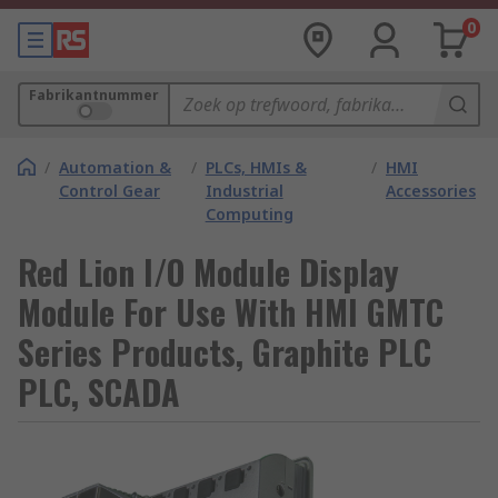
0
Fabrikantnummer
/
Automation &
/
PLCs, HMIs &
/
HMI
Control Gear
Industrial
Accessories
Computing
Red Lion I/O Module Display
Module For Use With HMI GMTC
Series Products, Graphite PLC
PLC, SCADA