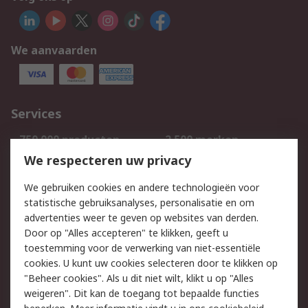
We aanvaarden
Services
750.000 producten
2.500 merken
Bestellen
Inkoopoplossingen
We respecteren uw privacy
Retouren
Technisch advies
We gebruiken cookies en andere technologieën voor
Track & Trace
statistische gebruiksanalyses, personalisatie en om
advertenties weer te geven op websites van derden.
Wettelijk
Door op "Alles accepteren" te klikken, geeft u
toestemming voor de verwerking van niet-essentiële
Cookiebeleid
Email veiligheid
cookies. U kunt uw cookies selecteren door te klikken op
Privacybeleid
Websitevoorwaarden
"Beheer cookies". Als u dit niet wilt, klikt u op "Alles
weigeren". Dit kan de toegang tot bepaalde functies
Algemene