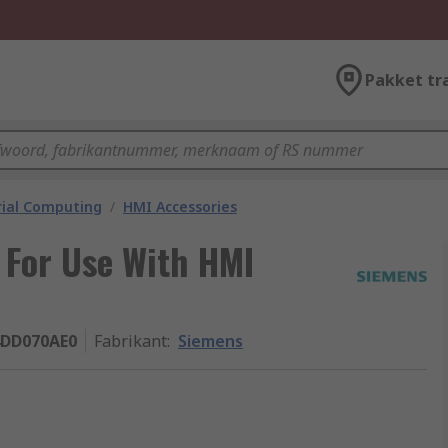
Pakket tr
rial Computing
/
HMI Accessories
 For Use With HMI
4DD070AE0
Fabrikant
:
Siemens