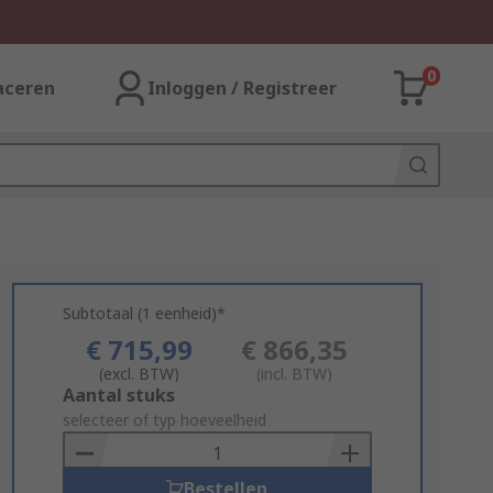
0
aceren
Inloggen / Registreer
Subtotaal (1 eenheid)*
€ 715,99
€ 866,35
(excl. BTW)
(incl. BTW)
Add
Aantal stuks
to
selecteer of typ hoeveelheid
Basket
Bestellen