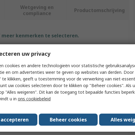
Wetgeving en
Productomschrijving
compliance
f meer kenmerken te selecteren.
Waarde
ecteren uw privacy
Siemens
n cookies en andere technologieën voor statistische gebruiksanalys
tie en om advertenties weer te geven op websites van derden. Door 
Software
 te klikken, geeft u toestemming voor de verwerking van niet-essent
kunt uw cookies selecteren door te klikken op "Beheer cookies". Als u 
Software
 u op "Alles weigeren". Dit kan de toegang tot bepaalde functies beper
vindt u in
ons cookiebeleid
SIMATIC
SIMATIC S7
s accepteren
Beheer cookies
Alles wei
als
RoHS, TLS, CSA, ES, REACH, CE