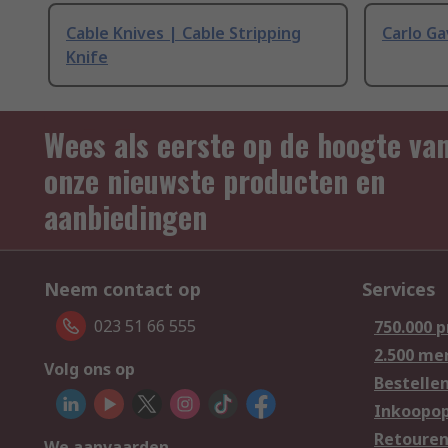
Cable Knives | Cable Stripping
Carlo Ga
Knife
Wees als eerste op de hoogte va
onze nieuwste producten en
aanbiedingen
Neem contact op
Services
023 51 66 555
750.000 
2.500 me
Volg ons op
Bestelle
Inkoopop
Retoure
We aanvaarden