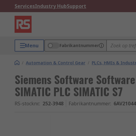
Services
Industry Hub
Support
Menu
Fabrikantnummer
/
Automation & Control Gear
/
PLCs, HMIs & Indust
Siemens Software Software
SIMATIC PLC SIMATIC S7
RS-stocknr.
:
252-3948
Fabrikantnummer
:
6AV2104