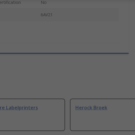
rtification
No
6AV21
re Labelprinters
Herock Broek