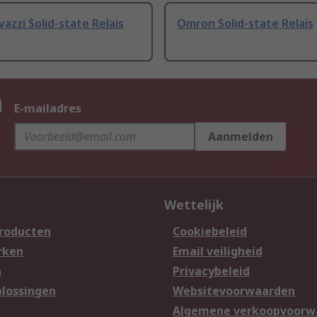
vazzi Solid-state Relais
Omron Solid-state Relais
n
E-mailadres
Aanmelden
Wettelijk
producten
Cookiebeleid
rken
Email veiligheid
n
Privacybeleid
lossingen
Websitevoorwaarden
n
Algemene verkoopvoorw