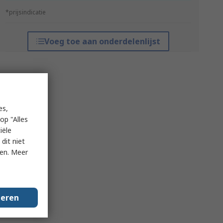
*prijsindicatie
Voeg toe aan onderdelenlijst
es,
op "Alles
iële
dit niet
ken. Meer
geren