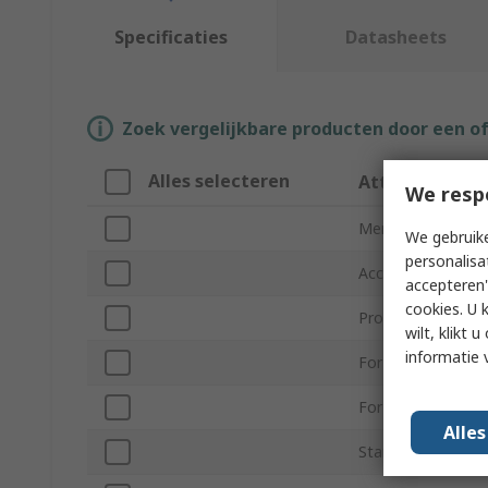
Specificaties
Datasheets
Zoek vergelijkbare producten door een o
Alles selecteren
Attribuut
We resp
Merk
We gebruike
personalisa
Accessory Type
accepteren"
cookies. U 
Product Type
wilt, klikt
informatie 
For Use With HMI
For Use With PLC
Alle
Standards/Approv