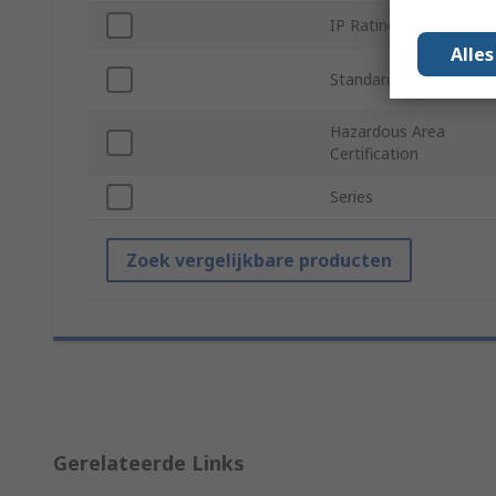
IP Rating
Alle
Standards/Approvals
Hazardous Area
Certification
Series
Zoek vergelijkbare producten
Gerelateerde Links