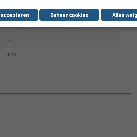
IP66, IP65
s accepteren
Beheer cookies
Alles wei
EAC, Directive 2014/35/EC, KCC, UL, SEMI F47, C-Tick
(RCM), cUL, REACH, CE
No
6EV65