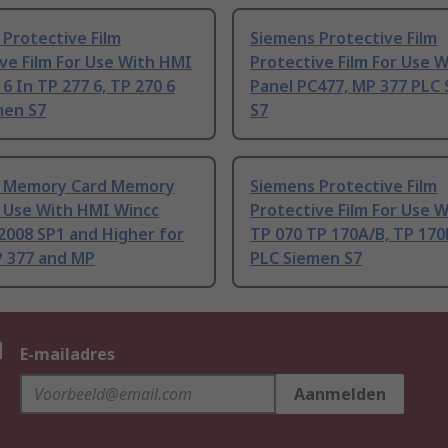
Protective Film
Siemens Protective Film
ve Film For Use With HMI
Protective Film For Use 
6 In TP 277 6, TP 270 6
Panel PC477, MP 377 PLC
men S7
S7
 Memory Card Memory
Siemens Protective Film
r Use With HMI Wincc
Protective Film For Use 
 2008 SP1 and Higher for
TP 070 TP 170A/B, TP 170
 377 and MP
PLC Siemen S7
n
E-mailadres
Aanmelden