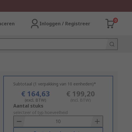
0
aceren
Inloggen / Registreer
Subtotaal (1 verpakking van 10 eenheden)*
€ 164,63
€ 199,20
(excl. BTW)
(incl. BTW)
Add
Aantal stuks
to
selecteer of typ hoeveelheid
Basket