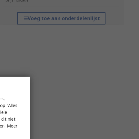
*prijsindicatie
Voeg toe aan onderdelenlijst
es,
op "Alles
iële
dit niet
ken. Meer