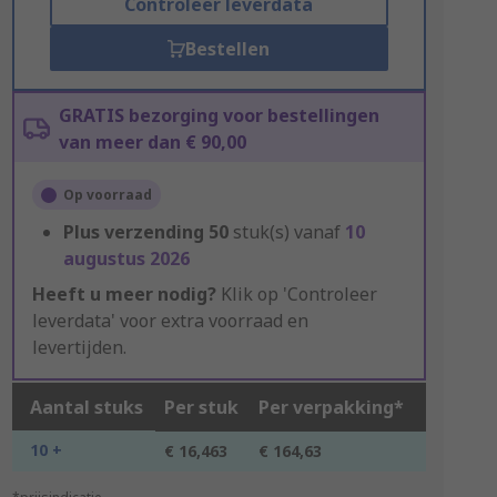
Controleer leverdata
Bestellen
GRATIS bezorging voor bestellingen
van meer dan € 90,00
Op voorraad
Plus verzending
50
stuk(s) vanaf
10
augustus 2026
Heeft u meer nodig?
Klik op 'Controleer
leverdata' voor extra voorraad en
levertijden.
Aantal stuks
Per stuk
Per verpakking*
10 +
€ 16,463
€ 164,63