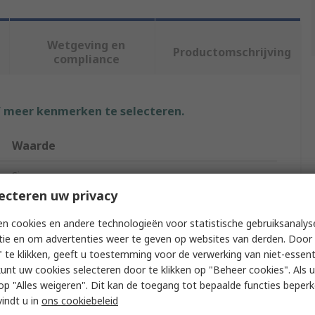
Wetgeving en
Productomschrijving
compliance
f meer kenmerken te selecteren.
Waarde
Siemens
ecteren uw privacy
Protective Film
n cookies en andere technologieën voor statistische gebruiksanalys
Protective Film
tie en om advertenties weer te geven op websites van derden. Door 
 te klikken, geeft u toestemming voor de verwerking van niet-essent
TP 270 10 in, MP 370 12 In, MP 270 B 10 In, MP 377
kunt uw cookies selecteren door te klikken op "Beheer cookies". Als u 
12 In
 u op "Alles weigeren". Dit kan de toegang tot bepaalde functies beper
vindt u in
ons cookiebeleid
Siemen S7