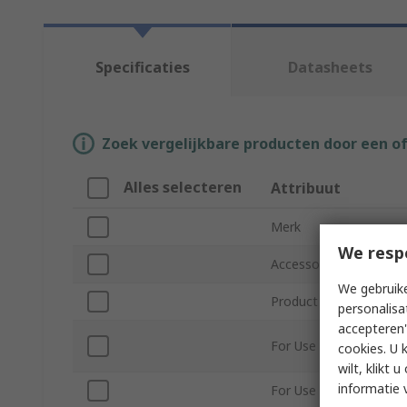
Specificaties
Datasheets
Zoek vergelijkbare producten door een o
Alles selecteren
Attribuut
Merk
We resp
Accessory Type
We gebruike
Product Type
personalisa
accepteren"
For Use With HMI
cookies. U 
wilt, klikt
informatie 
For Use With PLC