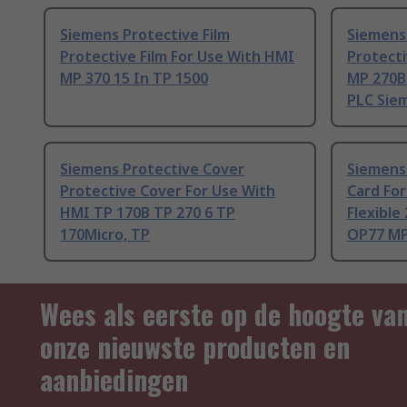
Siemens Protective Film
Siemens 
Protective Film For Use With HMI
Protecti
MP 370 15 In TP 1500
MP 270B 
PLC Sie
Siemens Protective Cover
Siemens
Protective Cover For Use With
Card Fo
HMI TP 170B TP 270 6 TP
Flexible
170Micro, TP
OP77 MP
Wees als eerste op de hoogte va
onze nieuwste producten en
aanbiedingen