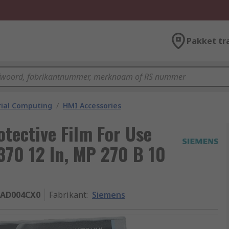
Pakket tr
rial Computing
/
HMI Accessories
otective Film For Use
370 12 In, MP 270 B 10
1AD004CX0
Fabrikant
:
Siemens