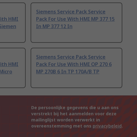
Siemens Service Pack Service
With HMI
Pack For Use With HMI MP 377 15
 Siemen
In MP 377 12 In
Siemens Service Pack Service
With HMI
Pack For Use With HMI OP 270 6
Micro
MP 270B 6 In TP 170A/B TP
De persoonlijke gegevens die u aan ons
verstrekt bij het aanmelden voor deze
mailinglijst worden verwerkt in
overeenstemming met ons
privacybeleid
.