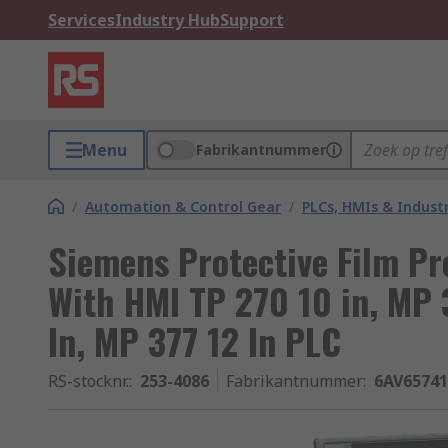
Services
Industry Hub
Support
Menu
Fabrikantnummer
/
Automation & Control Gear
/
PLCs, HMIs & Indust
Siemens Protective Film Pr
With HMI TP 270 10 in, MP 
In, MP 377 12 In PLC
RS-stocknr.
:
253-4086
Fabrikantnummer
:
6AV6574