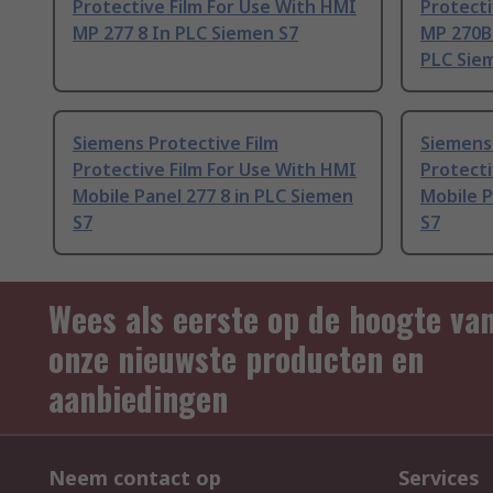
Protective Film For Use With HMI
Protecti
MP 277 8 In PLC Siemen S7
MP 270B 
PLC Sie
Siemens Protective Film
Siemens 
Protective Film For Use With HMI
Protecti
Mobile Panel 277 8 in PLC Siemen
Mobile P
S7
S7
Wees als eerste op de hoogte va
onze nieuwste producten en
aanbiedingen
Neem contact op
Services