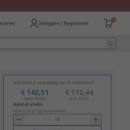
0
aceren
Inloggen / Registreer
Subtotaal (1 verpakking van 10 eenheden)*
€ 142,51
€ 172,44
(excl. BTW)
(incl. BTW)
Add
Aantal stuks
to
selecteer of typ hoeveelheid
Basket