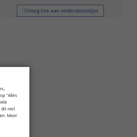
Voeg toe aan onderdelenlijst
es,
op "Alles
iële
dit niet
ken. Meer