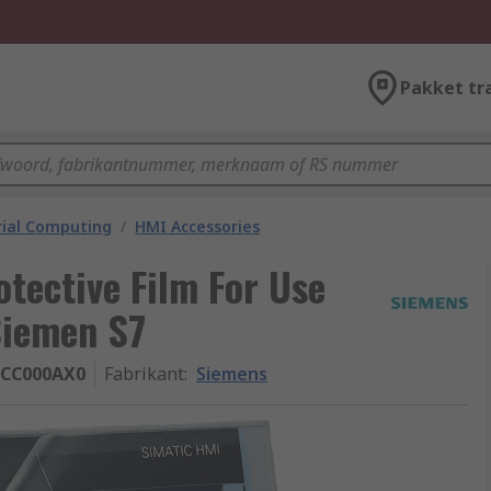
Pakket tr
rial Computing
/
HMI Accessories
otective Film For Use
Siemen S7
3CC000AX0
Fabrikant
:
Siemens