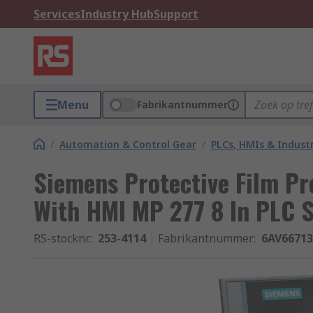
Services
Industry Hub
Support
Menu
Fabrikantnummer
/
Automation & Control Gear
/
PLCs, HMIs & Indust
Siemens Protective Film Pr
With HMI MP 277 8 In PLC 
RS-stocknr.
:
253-4114
Fabrikantnummer
:
6AV6671