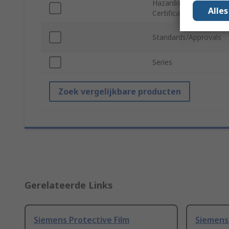
Hazardous Area
Alle
Certification
Standards/Approvals
Series
Zoek vergelijkbare producten
Gerelateerde Links
Siemens Protective Film
Siemens 