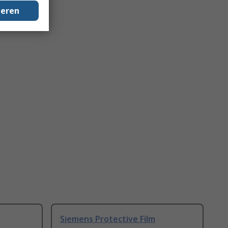
geren
Siemens Protective Film