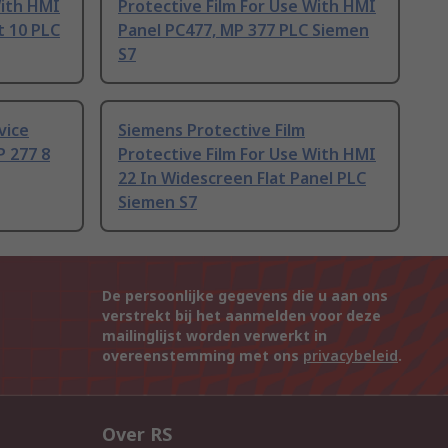
With HMI
Protective Film For Use With HMI
t 10 PLC
Panel PC477, MP 377 PLC Siemen
S7
vice
Siemens Protective Film
P 277 8
Protective Film For Use With HMI
22 In Widescreen Flat Panel PLC
Siemen S7
De persoonlijke gegevens die u aan ons
verstrekt bij het aanmelden voor deze
mailinglijst worden verwerkt in
overeenstemming met ons
privacybeleid
.
Over RS