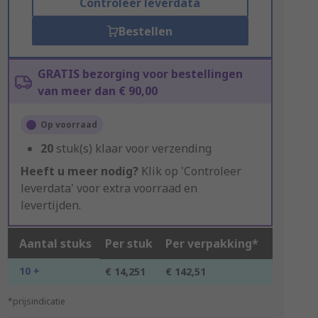
Controleer leverdata
Bestellen
GRATIS bezorging voor bestellingen
van meer dan € 90,00
Op voorraad
20
stuk(s) klaar voor verzending
Heeft u meer nodig?
Klik op 'Controleer
leverdata' voor extra voorraad en
levertijden.
Aantal stuks
Per stuk
Per verpakking*
10 +
€ 14,251
€ 142,51
*prijsindicatie