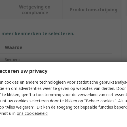
Wetgeving en
Productomschrijving
compliance
f meer kenmerken te selecteren.
Waarde
Siemens
ecteren uw privacy
Protective Film
n cookies en andere technologieën voor statistische gebruiksanalys
Protective Film
tie en om advertenties weer te geven op websites van derden. Door 
MP 277 8 In
 te klikken, geeft u toestemming voor de verwerking van niet-essent
kunt uw cookies selecteren door te klikken op "Beheer cookies". Als u 
Siemen S7
 u op "Alles weigeren". Dit kan de toegang tot bepaalde functies beper
vindt u in
ons cookiebeleid
IP65, IP66