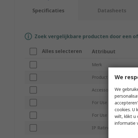
Specificaties
Datasheets
Zoek vergelijkbare producten door een o
Alles selecteren
Attribuut
Merk
We resp
Product Type
We gebruike
Accessory Type
personalisa
For Use With HMI
accepteren"
cookies. U 
For Use With PLC
wilt, klikt
informatie 
IP Rating