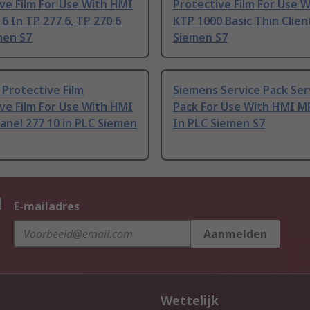
ve Film For Use With HMI
Protective Film For Use 
6 In TP 277 6, TP 270 6
KTP 1000 Basic Thin Clien
men S7
Siemen S7
Protective Film
Siemens Service Pack Ser
ve Film For Use With HMI
Pack For Use With HMI M
anel 277 10 in PLC Siemen
In PLC Siemen S7
n
E-mailadres
Aanmelden
Wettelijk