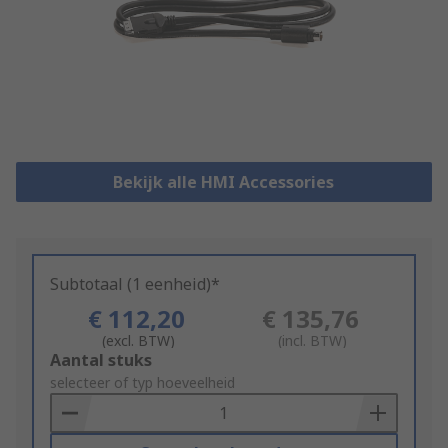
Bekijk alle HMI Accessories
Subtotaal (1 eenheid)*
€ 112,20
€ 135,76
(excl. BTW)
(incl. BTW)
Add
Aantal stuks
to
selecteer of typ hoeveelheid
Basket