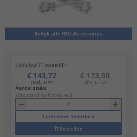
Bekijk alle HMI Accessories
Subtotaal (1 eenheid)*
€ 143,72
€ 173,90
(excl. BTW)
(incl. BTW)
Add
Aantal stuks
to
selecteer of typ hoeveelheid
Basket
Controleer leverdata
Bestellen