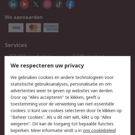
We aanvaarden
Services
750.000 producten
2.500 merken
Bestellen
Inkoopoplossingen
We respecteren uw privacy
Retouren
Technisch advies
We gebruiken cookies en andere technologieën voor
Track & Trace
statistische gebruiksanalyses, personalisatie en om
advertenties weer te geven op websites van derden.
Wettelijk
Door op "Alles accepteren" te klikken, geeft u
toestemming voor de verwerking van niet-essentiële
Cookiebeleid
Email veiligheid
cookies. U kunt uw cookies selecteren door te klikken op
Privacybeleid
Websitevoorwaarden
"Beheer cookies". Als u dit niet wilt, klikt u op "Alles
weigeren". Dit kan de toegang tot bepaalde functies
Algemene
beperken. Meer informatie vindt u in
ons cookiebeleid
verkoopvoorwaarden