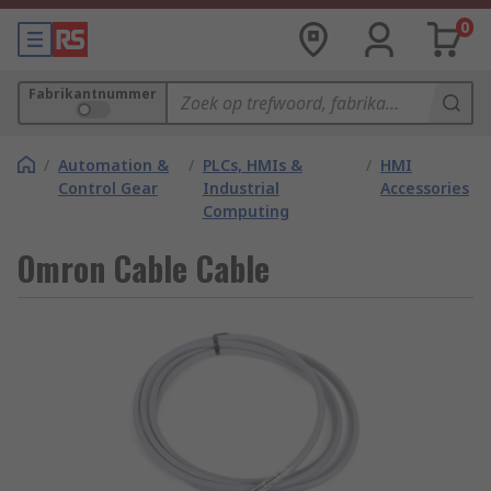
0
Fabrikantnummer
/
Automation &
/
PLCs, HMIs &
/
HMI
Control Gear
Industrial
Accessories
Computing
Omron Cable Cable