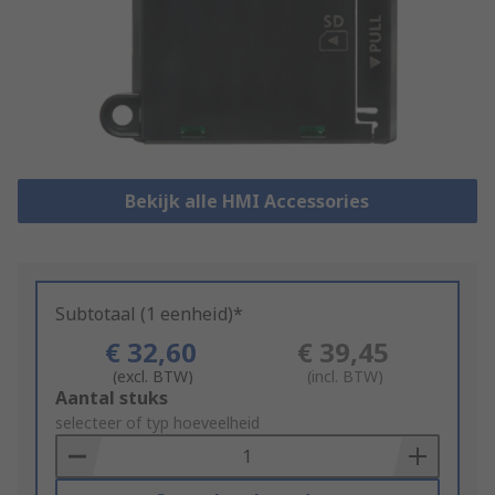
Bekijk alle HMI Accessories
Subtotaal (1 eenheid)*
€ 32,60
€ 39,45
(excl. BTW)
(incl. BTW)
Add
Aantal stuks
to
selecteer of typ hoeveelheid
Basket