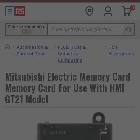
0
Fabrikantnummer
/
Automation &
/
PLCs, HMIs &
/
HMI
Control Gear
Industrial
Accessories
Computing
Mitsubishi Electric Memory Card
Memory Card For Use With HMI
GT21 Model