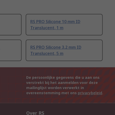
RS PRO Silicone 10 mm ID
Translucent, 1 m
D
RS PRO Silicone 3.2 mm ID
Translucent, 5 m
De persoonlijke gegevens die u aan ons
verstrekt bij het aanmelden voor deze
mailinglijst worden verwerkt in
overeenstemming met ons
privacybeleid
.
Over RS