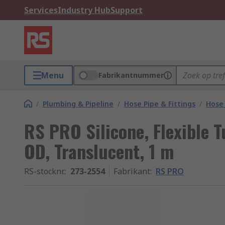
Services
Industry Hub
Support
Menu
Fabrikantnummer
/
Plumbing & Pipeline
/
Hose Pipe & Fittings
/
Hose 
RS PRO Silicone, Flexible 
OD, Translucent, 1 m
RS-stocknr.
:
273-2554
Fabrikant
:
RS PRO