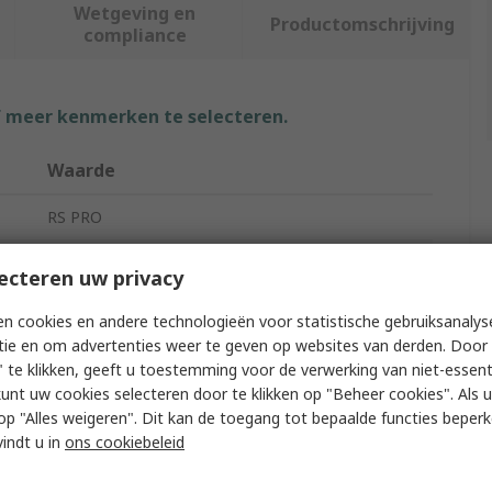
Wetgeving en
Productomschrijving
compliance
f meer kenmerken te selecteren.
Waarde
RS PRO
Flexible Tubing
ecteren uw privacy
9mm
n cookies en andere technologieën voor statistische gebruiksanalys
tie en om advertenties weer te geven op websites van derden. Door 
15mm
 te klikken, geeft u toestemming voor de verwerking van niet-essent
kunt uw cookies selecteren door te klikken op "Beheer cookies". Als u 
Silicone
 u op "Alles weigeren". Dit kan de toegang tot bepaalde functies beper
Biopharmaceutical, Chemical, Food & Beverage,
vindt u in
ons cookiebeleid
Medical