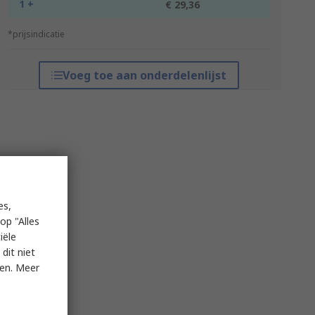
1 +
€ 29,36
*prijsindicatie
Voeg toe aan onderdelenlijst
es,
op "Alles
iële
dit niet
ken. Meer