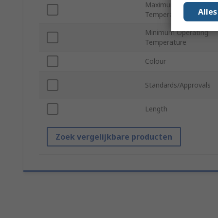
Maximum Operating
Alle
Temperature
Minimum Operating
Temperature
Colour
Standards/Approvals
Length
Zoek vergelijkbare producten