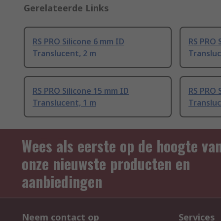
Gerelateerde Links
RS PRO Silicone 6 mm ID
RS PRO S
Translucent, 2 m
Transluc
RS PRO Silicone 15 mm ID
RS PRO S
Translucent, 1 m
Transluc
Wees als eerste op de hoogte va
onze nieuwste producten en
aanbiedingen
Neem contact op
Services