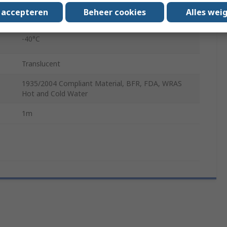
200°C
s accepteren
Beheer cookies
Alles wei
-40°C
Translucent
1935/2004 Compliant Material, BFR, FDA, WRAS
Hot and Cold Water
1m