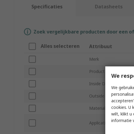
Specificaties
Datasheets
Zoek vergelijkbare producten door een o
Alles selecteren
Attribuut
Merk
Product Type
We resp
Inside Diameter
We gebruike
personalisa
Outside Diameter
accepteren"
cookies. U 
Material
wilt, klikt
informatie 
Application