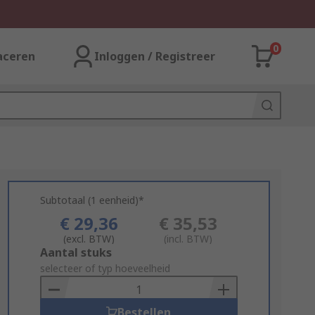
0
aceren
Inloggen / Registreer
Subtotaal (1 eenheid)*
€ 29,36
€ 35,53
(excl. BTW)
(incl. BTW)
Add
Aantal stuks
to
selecteer of typ hoeveelheid
Basket
Bestellen