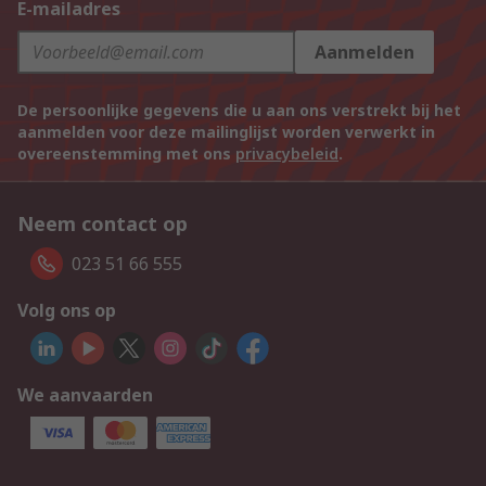
E-mailadres
Aanmelden
De persoonlijke gegevens die u aan ons verstrekt bij het
aanmelden voor deze mailinglijst worden verwerkt in
overeenstemming met ons
privacybeleid
.
Neem contact op
023 51 66 555
Volg ons op
We aanvaarden