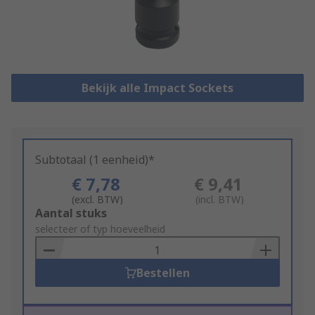
Bekijk alle Impact Sockets
Subtotaal (1 eenheid)*
€ 7,78
€ 9,41
(excl. BTW)
(incl. BTW)
Add
Aantal stuks
to
selecteer of typ hoeveelheid
Basket
Bestellen