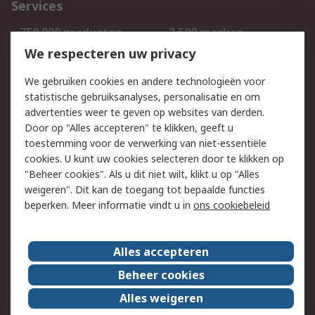
Services
750.000 producten
2.500 merken
Bestellen
Inkoopoplossingen
We respecteren uw privacy
Retouren
Technisch advies
We gebruiken cookies en andere technologieën voor
Track & Trace
statistische gebruiksanalyses, personalisatie en om
advertenties weer te geven op websites van derden.
Wettelijk
Door op "Alles accepteren" te klikken, geeft u
toestemming voor de verwerking van niet-essentiële
Cookiebeleid
Email veiligheid
cookies. U kunt uw cookies selecteren door te klikken op
Privacybeleid
Websitevoorwaarden
"Beheer cookies". Als u dit niet wilt, klikt u op "Alles
weigeren". Dit kan de toegang tot bepaalde functies
Algemene
beperken. Meer informatie vindt u in
ons cookiebeleid
verkoopvoorwaarden
Over RS
Alles accepteren
RS Group
Over ons
Beheer cookies
RS wereldwijd
Werken bij RS
Alles weigeren
ESG