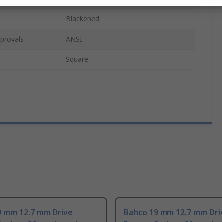
Blackened
provals
ANSI
Square
9 mm 12.7 mm Drive
Bahco 19 mm 12.7 mm Dri