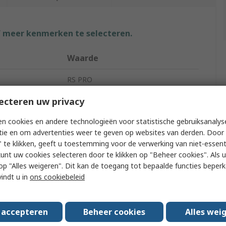
f meer kenmerken te selecteren.
Waarde
RS PRO
ecteren uw privacy
e
Impact Socket
ure
Metric
n cookies en andere technologieën voor statistische gebruiksanalys
tie en om advertenties weer te geven op websites van derden. Door 
Deep Impact Socket
 te klikken, geeft u toestemming voor de verwerking van niet-essent
kunt uw cookies selecteren door te klikken op "Beheer cookies". Als u 
19 mm
 u op "Alles weigeren". Dit kan de toegang tot bepaalde functies beper
vindt u in
ons cookiebeleid
12.7 mm
ieces
1
s accepteren
Beheer cookies
Alles wei
Chrome Molybdenum Steel