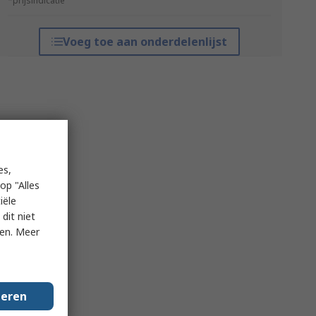
*prijsindicatie
Voeg toe aan onderdelenlijst
es,
op "Alles
iële
dit niet
ken. Meer
geren