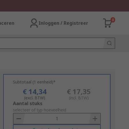
0
aceren
Inloggen / Registreer
Subtotaal (1 eenheid)*
€ 14,34
€ 17,35
(excl. BTW)
(incl. BTW)
Add
Aantal stuks
to
selecteer of typ hoeveelheid
Basket