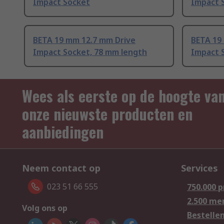
Impact Socket
Impact 
BETA 19 mm 12.7 mm Drive
BETA 19
Impact Socket, 78 mm length
Impact 
Wees als eerste op de hoogte va
onze nieuwste producten en
aanbiedingen
Neem contact op
Services
023 51 66 555
750.000 
2.500 me
Volg ons op
Bestelle