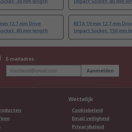
Socket, 38 mm length
Impact Socket, 80 mm le
 mm 12.7 mm Drive
BETA 19 mm 12.7 mm Driv
Socket, 80 mm length
Impact Socket, 150 mm l
n
E-mailadres
Aanmelden
Wettelijk
producten
Cookiebeleid
rken
Email veiligheid
n
Privacybeleid