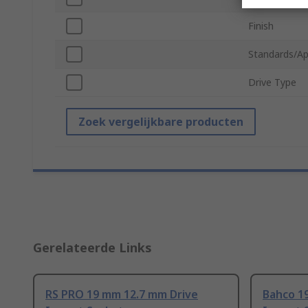
Finish
Standards/Ap
Drive Type
Zoek vergelijkbare producten
Gerelateerde Links
RS PRO 19 mm 12.7 mm Drive
Bahco 1